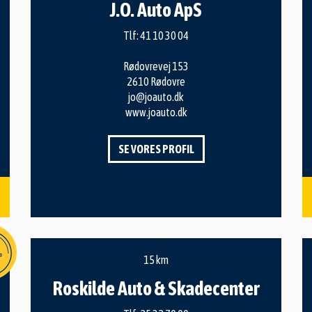
J.O. Auto ApS
Tlf:
41 10 30 04
Rødovrevej 153
2610 Rødovre
jo@joauto.dk
www.joauto.dk
SE VORES PROFIL
15 km
Roskilde Auto & Skadecenter