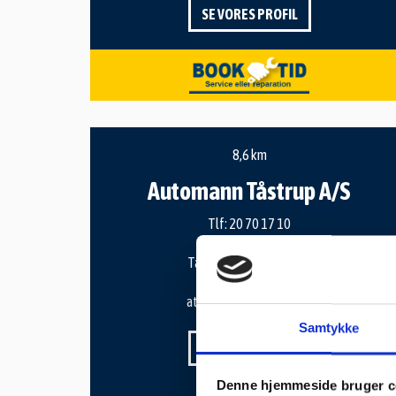
SE VORES PROFIL
8,6 km
Automann Tåstrup A/S
Tlf:
20 70 17 10
Taastrup Hovedgade 23
2630 Taastrup
atm2630@hotmail.com
Samtykke
SE VORES PROFIL
Denne hjemmeside bruger c