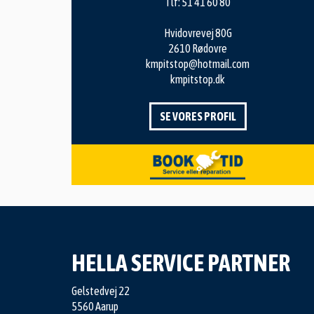
Tlf:
51 41 60 80
Hvidovrevej 80G
2610 Rødovre
kmpitstop@hotmail.com
kmpitstop.dk
SE VORES PROFIL
HELLA SERVICE PARTNER
Gelstedvej 22
5560 Aarup