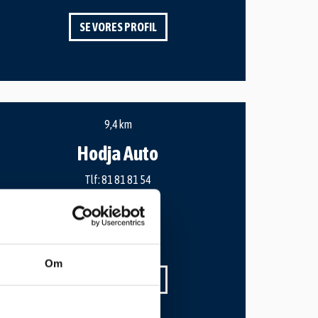
SE VORES PROFIL
9,4 km
Hodja Auto
Tlf:
81 81 81 54
Kuldyssen 19F
2630 Taastrup
Drift@hodjaauto.dk
Om
SE VORES PROFIL