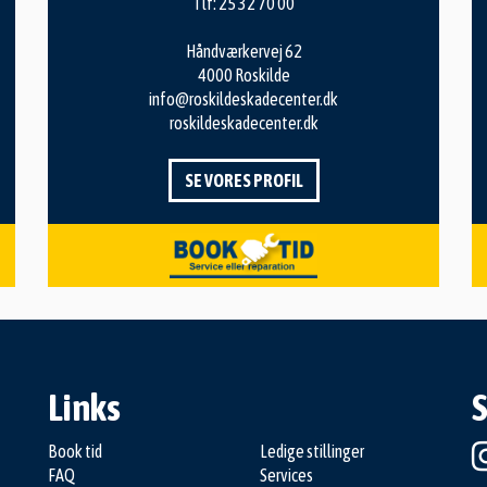
Tlf:
25 32 70 00
Håndværkervej 62
4000 Roskilde
info@roskildeskadecenter.dk
roskildeskadecenter.dk
SE VORES PROFIL
Links
S
Book tid
Ledige stillinger
FAQ
Services