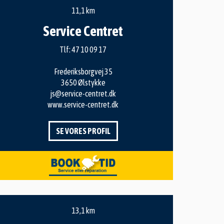
11,1 km
Service Centret
Tlf:
47 10 09 17
Frederiksborgvej 35
3650 Ølstykke
js@service-centret.dk
www.service-centret.dk
SE VORES PROFIL
13,1 km