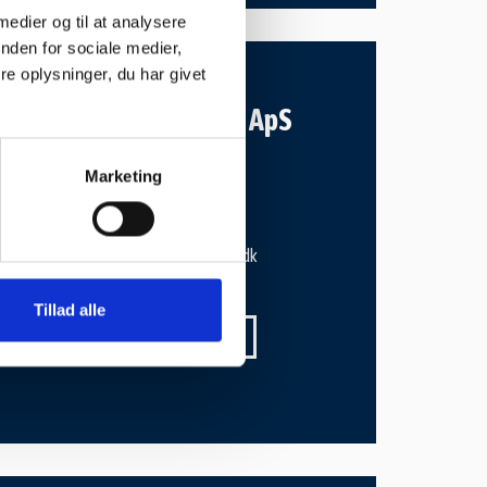
 medier og til at analysere
nden for sociale medier,
e oplysninger, du har givet
10,2 km
VS Automobiler ApS
Tlf:
29 42 19 42
Marketing
Lyshøjvej 8
3650 Ølstykke
vsautomobiler@mail.dk
vsautomobiler.dk
Tillad alle
SE VORES PROFIL