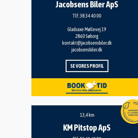
Jacobsens Biler ApS
Tlf:
38 34 40 00
Gladsaxe Møllevej 19
2860 Søborg
kontakt@jacobsensbiler.dk
jacobsensbiler.dk
SE VORES PROFIL
13,4 km
KM Pitstop ApS