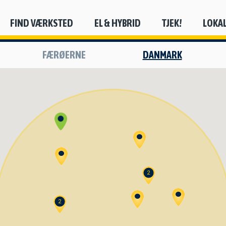
FIND VÆRKSTED
EL & HYBRID
TJEK!
LOKA
FÆRØERNE
DANMARK
2
2