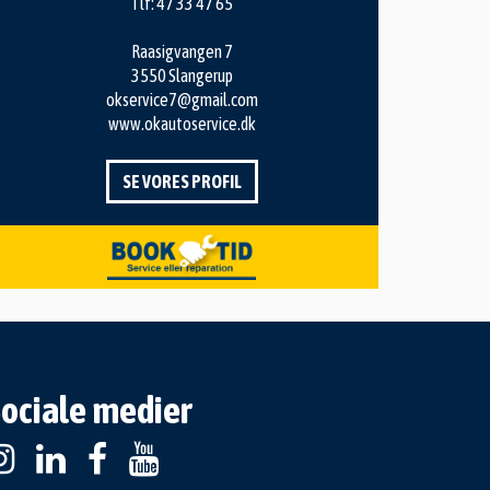
Tlf:
47 33 47 65
Raasigvangen 7
3550 Slangerup
okservice7@gmail.com
www.okautoservice.dk
SE VORES PROFIL
ociale medier