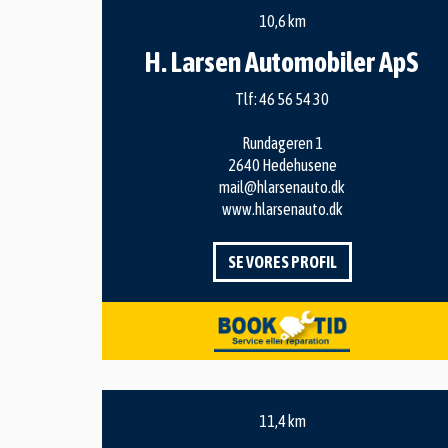
10,6 km
H. Larsen Automobiler ApS
Tlf:
46 56 54 30
Rundageren 1
2640 Hedehusene
mail@hlarsenauto.dk
www.hlarsenauto.dk
SE VORES PROFIL
11,4 km