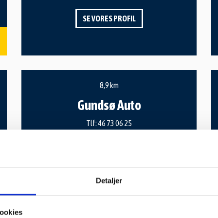
SE VORES PROFIL
8,9 km
Gundsø Auto
Tlf:
46 73 06 25
Hovedgaden 16, Gundsømagle
4000 Roskilde
eva.d.nielsen@hotmail.com
www.gundsøauto.dk
Detaljer
SE VORES PROFIL
ookies