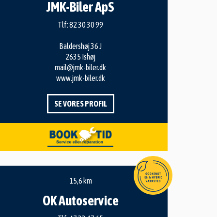
JMK-Biler ApS
Tlf:
82 30 30 99
Baldershøj 36 J
2635 Ishøj
mail@jmk-biler.dk
www.jmk-biler.dk
SE VORES PROFIL
15,6 km
OK Autoservice