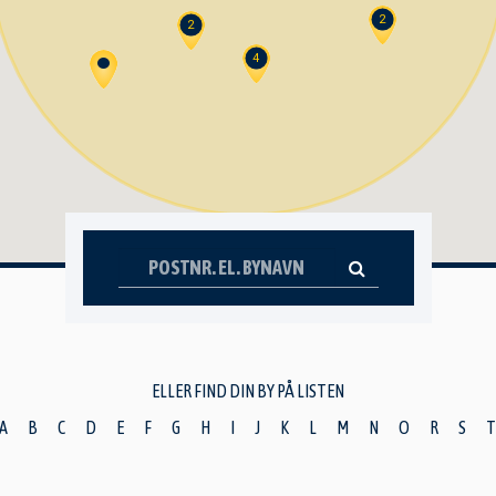
2
2
4
ELLER FIND DIN BY PÅ LISTEN
A
B
C
D
E
F
G
H
I
J
K
L
M
N
O
R
S
T