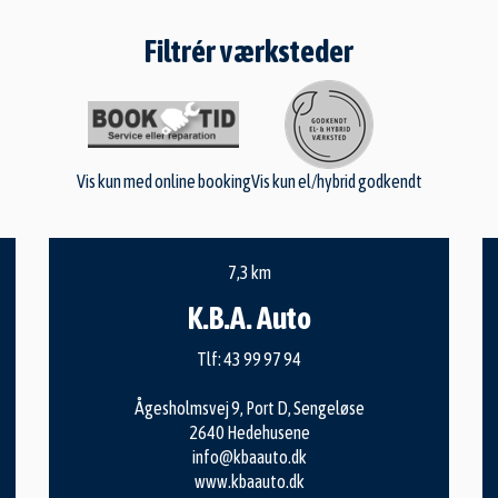
Filtrér værksteder
Vis kun med online booking
Vis kun el/hybrid godkendt
7,3 km
K.B.A. Auto
Tlf:
43 99 97 94
Ågesholmsvej 9, Port D, Sengeløse
2640 Hedehusene
info@kbaauto.dk
www.kbaauto.dk