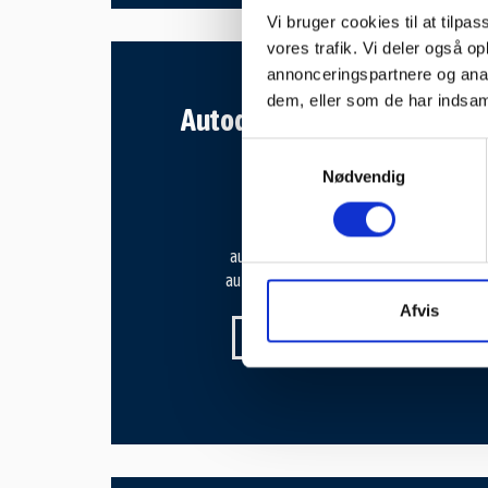
Vi bruger cookies til at tilpas
vores trafik. Vi deler også 
annonceringspartnere og anal
9,5 km
dem, eller som de har indsaml
Autodieselværkstedet
Samtykkevalg
Tlf:
43 45 14 28
Nødvendig
Sydvestvej 111
2600 Glostrup
autodiesel@godmail.dk
autodieselværkstedet.dk
Afvis
SE VORES PROFIL