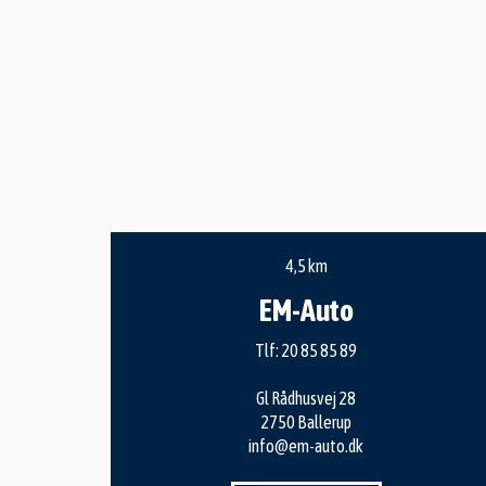
4,5 km
EM-Auto
Tlf:
20 85 85 89
Gl Rådhusvej 28
2750 Ballerup
info@em-auto.dk