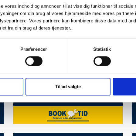
se vores indhold og annoncer, til at vise dig funktioner til sociale
oplysninger om din brug af vores hjemmeside med vores partnere i
ysepartnere. Vores partnere kan kombinere disse data med andr
10 km
et fra din brug af deres tjenester.
DK Bilservice ApS
Tlf:
40 44 42 47
Præferencer
Statistik
Brudelysvej 15A
2880 Bagsværd
kontakt@dkbilservice.dk
dkbilservice.dk
Tillad valgte
SE VORES PROFIL