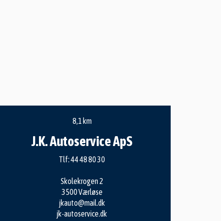
8,1 km
J.K. Autoservice ApS
Tlf:
44 48 80 30
Skolekrogen 2
3500 Værløse
jkauto@mail.dk
jk-autoservice.dk