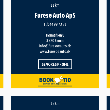
11 km
Furesø Auto ApS
Tlf:
44 99 73 81
Hørmarken 8
3520 Farum
info@furesoeauto.dk
www.furesoeauto.dk
SE VORES PROFIL
12 km