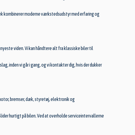
Vedbæk kombinerer moderne værkstedsudstyr med erfaring og
ste viden. Vi kan håndtere alt fra klassiske biler til
lag, inden vi går i gang, og vi kontakter dig, hvis der dukker
motor, bremser, dæk, styretøj, elektronik og
ider hurtigt på bilen. Ved at overholde serviceintervallerne