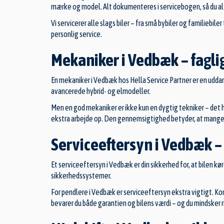
mærke og model. Alt dokumenteres i servicebogen, så du alti
Vi servicerer alle slags biler – fra små bybiler og familie
personlig service.
Mekaniker i Vedbæk – fagli
En mekaniker i Vedbæk hos Hella Service Partner er en uddan
avancerede hybrid- og elmodeller.
Men en god mekaniker er ikke kun en dygtig tekniker – det hand
ekstra arbejde op. Den gennemsigtighed betyder, at mange 
Serviceeftersyn i Vedbæk –
Et serviceeftersyn i Vedbæk er din sikkerhed for, at bilen kø
sikkerhedssystemer.
For pendlere i Vedbæk er serviceeftersyn ekstra vigtigt. Ko
bevarer du både garantien og bilens værdi – og du mindsker 