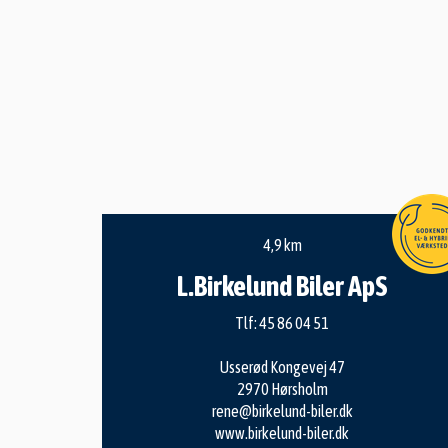
4,9 km
L.Birkelund Biler ApS
Tlf:
45 86 04 51
Usserød Kongevej 47
2970 Hørsholm
rene@birkelund-biler.dk
www.birkelund-biler.dk