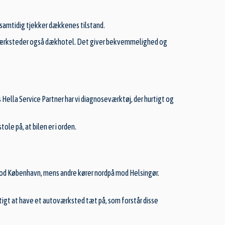
i samtidig tjekker dækkenes tilstand.
es værksteder også dækhotel. Det giver bekvemmelighed og
 Hella Service Partner har vi diagnoseværktøj, der hurtigt og
ole på, at bilen er i orden.
mod København, mens andre kører nordpå mod Helsingør.
tigt at have et autoværksted tæt på, som forstår disse