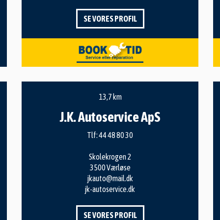
SE VORES PROFIL
13,7 km
J.K. Autoservice ApS
Tlf:
44 48 80 30
Skolekrogen 2
3500 Værløse
jkauto@mail.dk
jk-autoservice.dk
SE VORES PROFIL