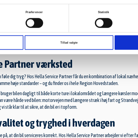
Præferencer
Statistik
Tillad valgte
ce Partner værksted
 føle dig tryg? Hos Hella Service Partner får du en kombination af lokal nærh
samme høje standarder – og du finder os i hele Region Hovedstaden.
ruger bilen dagligt til både korte ture i lokalområdet og længere kørsler m
kan være hårde ved bilen: motorvejen med længere stræk i høj fart og Strand
står klar til at sikre, at din bil er i topform.
alitet og tryghed i hverdagen
å, at din bil serviceres korrekt. Hos Hella Service Partner arbejder vi efter f