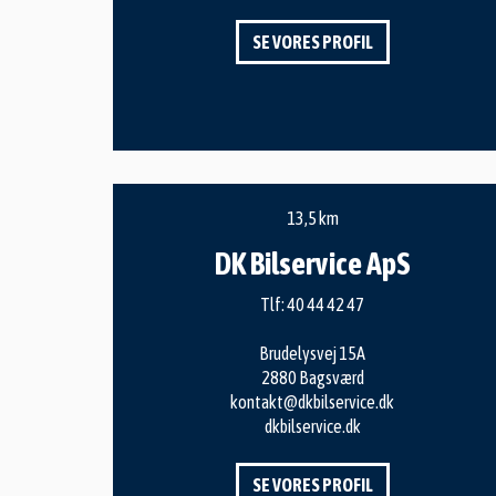
SE VORES PROFIL
13,5 km
DK Bilservice ApS
Tlf:
40 44 42 47
Brudelysvej 15A
2880 Bagsværd
kontakt@dkbilservice.dk
dkbilservice.dk
SE VORES PROFIL