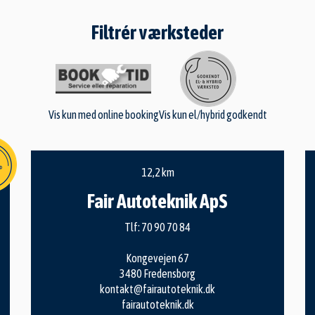
Filtrér værksteder
Vis kun med online booking
Vis kun el/hybrid godkendt
12,2 km
Fair Autoteknik ApS
Tlf:
70 90 70 84
Kongevejen 67
3480 Fredensborg
kontakt@fairautoteknik.dk
fairautoteknik.dk