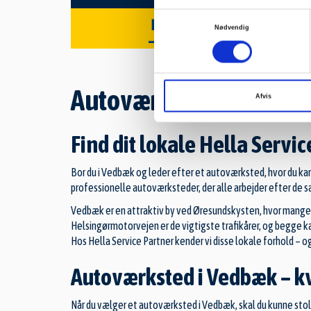
Samtykkevalg
Nødvendig
Autoværksted Vedbæk
Afvis
Find dit lokale Hella Servi
Bor du i Vedbæk og leder efter et autoværksted, hvor du kan
professionelle autoværksteder, der alle arbejder efter de 
Vedbæk er en attraktiv by ved Øresundskysten, hvor mange b
Helsingørmotorvejen er de vigtigste trafikårer, og begge 
Hos Hella Service Partner kender vi disse lokale forhold – og vi 
Autoværksted i Vedbæk – kv
Når du vælger et autoværksted i Vedbæk, skal du kunne stole p