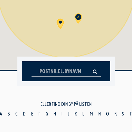
3
ELLER FIND DIN BY PÅ LISTEN
A
B
C
D
E
F
G
H
I
J
K
L
M
N
O
R
S
T