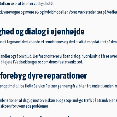
d kan vise, at bilen er vedligeholdt.
biler til varevogne og nyere el- og hybridmodeller. Vores værksteder tæt på 
ghed og dialog i øjenhøjde
net fagmand, der løbende efteruddannes og derfor altid er opdateret på den nye
ler også om tillid. Derfor prioriterer vi åben dialog, hvor du altid får et overs
bilejere i Vedbæk bruger os som deres faste værksted.
 forebyg dyre reparationer
rer optimalt. Hos Hella Service Partner gennemgår vi bilen fra ende til anden: 
mbinationen af daglig motorvejskørsel og stop-and-go trafik på Strandvejen sl
risikoen for uventede problemer.