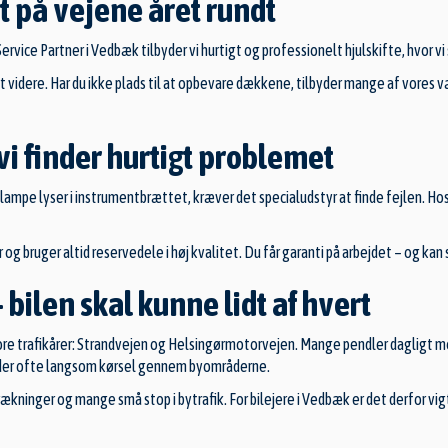
rt på vejene året rundt
rvice Partner i Vedbæk tilbyder vi hurtigt og professionelt hjulskifte, hvor v
rt videre. Har du ikke plads til at opbevare dækkene, tilbyder mange af vor
 vi finder hurtigt problemet
ampe lyser i instrumentbrættet, kræver det specialudstyr at finde fejlen. Hos
og bruger altid reservedele i høj kvalitet. Du får garanti på arbejdet – og kan st
 bilen skal kunne lidt af hvert
ore trafikårer: Strandvejen og Helsingørmotorvejen. Mange pendler dagligt 
r der ofte langsom kørsel gennem byområderne.
kninger og mange små stop i bytrafik. For bilejere i Vedbæk er det derfor vig