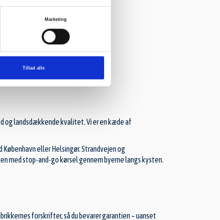
Marketing
Tillad alle
ed og landsdækkende kvalitet. Vi er en kæde af
od København eller Helsingør. Strandvejen og
vejen med stop-and-go kørsel gennem byerne langs kysten.
abrikkernes forskrifter, så du bevarer garantien – uanset