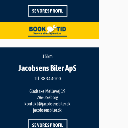
SE VORES PROFIL
15 km
Jacobsens Biler ApS
Tlf:
38 34 40 00
Gladsaxe Møllevej 19
2860 Søborg
kontakt@jacobsensbiler.dk
jacobsensbiler.dk
SE VORES PROFIL