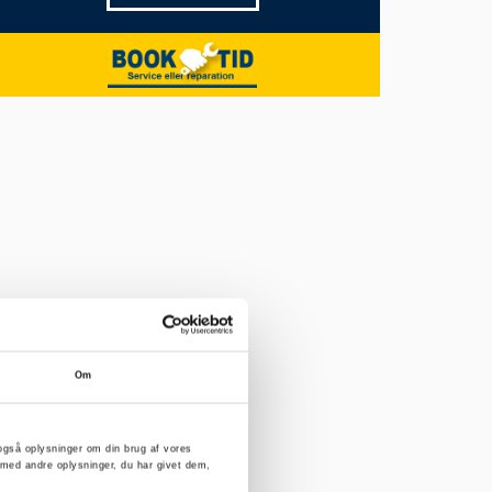
Om
er også oplysninger om din brug af vores
med andre oplysninger, du har givet dem,