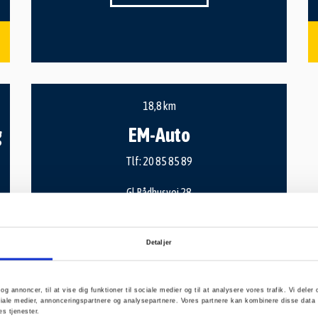
18,8 km
g
EM-Auto
Tlf:
20 85 85 89
Gl Rådhusvej 28
2750 Ballerup
info@em-auto.dk
Detaljer
SE VORES PROFIL
 og annoncer, til at vise dig funktioner til sociale medier og til at analysere vores trafik. Vi del
ale medier, annonceringspartnere og analysepartnere. Vores partnere kan kombinere disse data 
es tjenester.