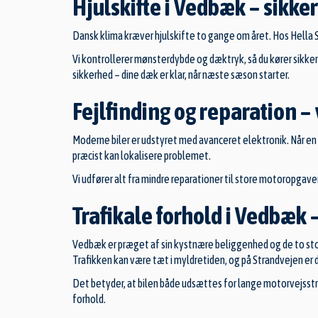
Hjulskifte i Vedbæk – sikke
Dansk klima kræver hjulskifte to gange om året. Hos Hella Se
Vi kontrollerer mønsterdybde og dæktryk, så du kører sikke
sikkerhed – dine dæk er klar, når næste sæson starter.
Fejlfinding og reparation –
Moderne biler er udstyret med avanceret elektronik. Når en l
præcist kan lokalisere problemet.
Vi udfører alt fra mindre reparationer til store motoropgaver 
Trafikale forhold i Vedbæk –
Vedbæk er præget af sin kystnære beliggenhed og de to st
Trafikken kan være tæt i myldretiden, og på Strandvejen e
Det betyder, at bilen både udsættes for lange motorvejsstræ
forhold.