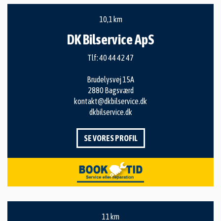
10,1 km
DK Bilservice ApS
Tlf:
40 44 42 47
Brudelysvej 15A
2880 Bagsværd
kontakt@dkbilservice.dk
dkbilservice.dk
SE VORES PROFIL
11 km