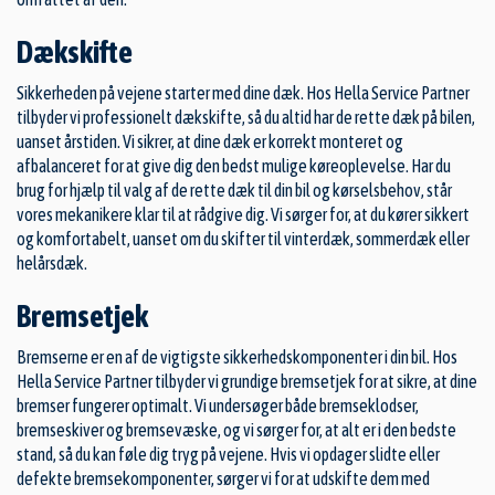
Dækskifte
Sikkerheden på vejene starter med dine dæk. Hos Hella Service Partner
tilbyder vi professionelt dækskifte, så du altid har de rette dæk på bilen,
uanset årstiden. Vi sikrer, at dine dæk er korrekt monteret og
afbalanceret for at give dig den bedst mulige køreoplevelse. Har du
brug for hjælp til valg af de rette dæk til din bil og kørselsbehov, står
vores mekanikere klar til at rådgive dig. Vi sørger for, at du kører sikkert
og komfortabelt, uanset om du skifter til vinterdæk, sommerdæk eller
helårsdæk.
Bremsetjek
Bremserne er en af de vigtigste sikkerhedskomponenter i din bil. Hos
Hella Service Partner tilbyder vi grundige bremsetjek for at sikre, at dine
bremser fungerer optimalt. Vi undersøger både bremseklodser,
bremseskiver og bremsevæske, og vi sørger for, at alt er i den bedste
stand, så du kan føle dig tryg på vejene. Hvis vi opdager slidte eller
defekte bremsekomponenter, sørger vi for at udskifte dem med