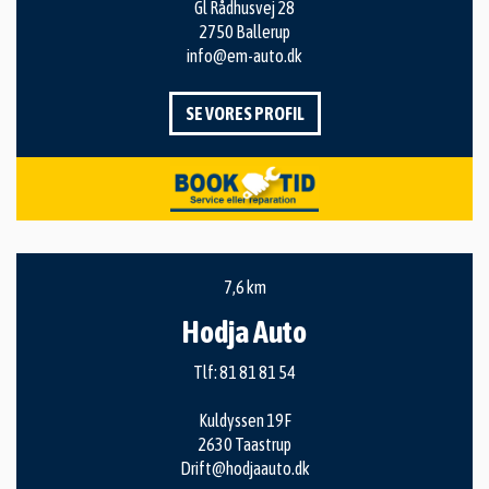
Gl Rådhusvej 28
2750 Ballerup
info@em-auto.dk
SE VORES PROFIL
7,6 km
Hodja Auto
Tlf:
81 81 81 54
Kuldyssen 19F
2630 Taastrup
Drift@hodjaauto.dk