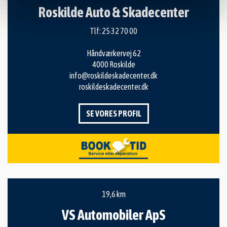
Roskilde Auto & Skadecenter
Tlf:
25 32 70 00
Håndværkervej 62
4000 Roskilde
info@roskildeskadecenter.dk
roskildeskadecenter.dk
SE VORES PROFIL
19,6 km
VS Automobiler ApS