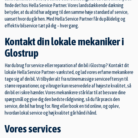
finde det hos Hella Service Partner. Vores landsdækkende dækning
betyder, at du altid har adgang til den samme høje standard af service,
uanset hvor du går hen. Med Hella Service Partner får du pålidelig og
effektiv bilservice tæt på dig – hver gang.
Kontakt din lokale mekaniker i
Glostrup
Har du brug for service eller reparation af din bil i Glostrup? Kontakt dit
lokale Hella Service Partner-værksted, og lad vores erfarne mekanikere
tage sig af din bil. Vi tilbyder alt fra rutinemæssige serviceeftersyn til
større reparationer, og vi bruger kun reservedele af højeste kvalitet, så
din bil er i sikre hænder. Vores mekanikere står klar til at besvare dine
spørgsmål og give dig den bedste rådgivning, så du får præcis den
service, din bil har brug for. Ring eller book en tid online, og oplev,
hvordan lokal service og høj kvalitet går hånd i hånd.
Vores services