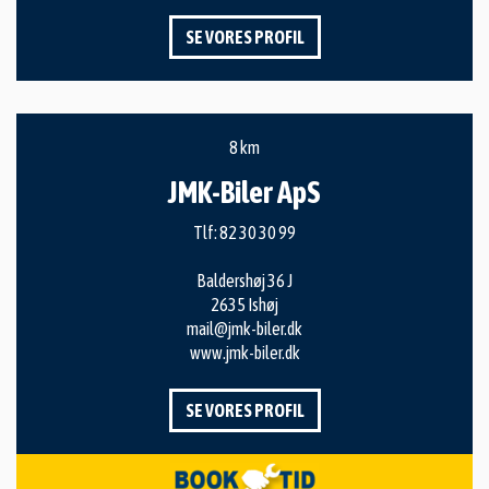
SE VORES PROFIL
8 km
JMK-Biler ApS
Tlf:
82 30 30 99
Baldershøj 36 J
2635 Ishøj
mail@jmk-biler.dk
www.jmk-biler.dk
SE VORES PROFIL