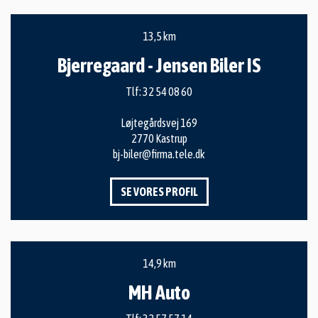
13,5 km
Bjerregaard - Jensen Biler IS
Tlf:
32 54 08 60
Løjtegårdsvej 169
2770 Kastrup
bj-biler@firma.tele.dk
SE VORES PROFIL
14,9 km
MH Auto