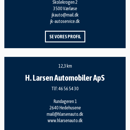
Skolekrogen 2
3500 Værløse
jkauto@mail.dk
jk-autoservice.dk
SE VORES PROFIL
12,3 km
H. Larsen Automobiler ApS
Tlf:
46 56 54 30
Rundageren 1
2640 Hedehusene
mail@hlarsenauto.dk
www.hlarsenauto.dk