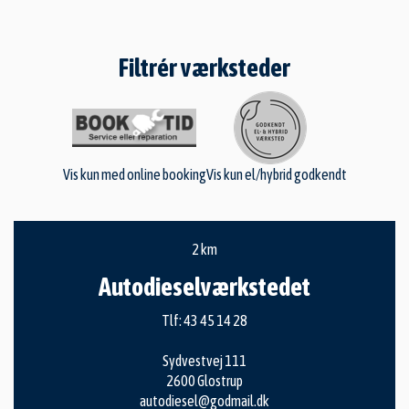
Filtrér værksteder
Vis kun med online booking
Vis kun el/hybrid godkendt
2 km
Autodieselværkstedet
Tlf:
43 45 14 28
Sydvestvej 111
2600 Glostrup
autodiesel@godmail.dk