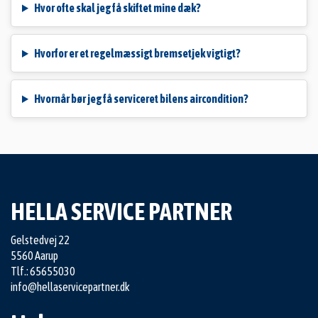
Hvor ofte skal jeg få skiftet mine dæk?
Hvorfor er et regelmæssigt bremsetjek vigtigt?
Hvornår bør jeg få serviceret bilens aircondition?
HELLA SERVICE PARTNER
Gelstedvej 22
5560 Aarup
Tlf.: 65655030
info@hellaservicepartner.dk