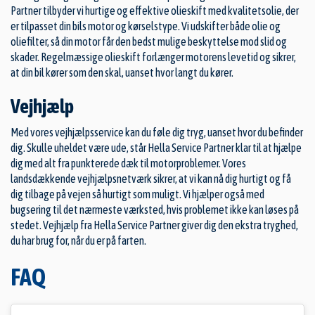
Partner tilbyder vi hurtige og effektive olieskift med kvalitetsolie, der
er tilpasset din bils motor og kørselstype. Vi udskifter både olie og
oliefilter, så din motor får den bedst mulige beskyttelse mod slid og
skader. Regelmæssige olieskift forlænger motorens levetid og sikrer,
at din bil kører som den skal, uanset hvor langt du kører.
Vejhjælp
Med vores vejhjælpsservice kan du føle dig tryg, uanset hvor du befinder
dig. Skulle uheldet være ude, står Hella Service Partner klar til at hjælpe
dig med alt fra punkterede dæk til motorproblemer. Vores
landsdækkende vejhjælpsnetværk sikrer, at vi kan nå dig hurtigt og få
dig tilbage på vejen så hurtigt som muligt. Vi hjælper også med
bugsering til det nærmeste værksted, hvis problemet ikke kan løses på
stedet. Vejhjælp fra Hella Service Partner giver dig den ekstra tryghed,
du har brug for, når du er på farten.
FAQ