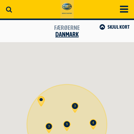
FÆRØERNE
SKJUL
KORT
DANMARK
3
4
9
3