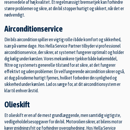
reservedele af høj kvalitet. Et regelmæssigt bremsetjek kan forhindre
større problemer og sikre, at din bil stopper hurtigt og sikkert, når det er
nødvendigt.
Airconditionservice
Din bils aircondition spiller en vigtig rolle i både komfort og sikkerhed,
især på varme dage. Hos Hella Service Partner tilbyder vi professionel
airconditionservice, der sikrer, at systemet fungerer optimalt og holder
dig kølig under kørslen. Vores mekanikere tjekker både kølemiddel,
filtre og systemets generelle tilstand for at sikre, at det fungerer
effektivt og uden problemer. En velfungerende aircondition sikrer også,
at dug på ruderne hurtigt fjernes, hvilket forbedrer din synlighed og
sikkerhed under kørslen. Lad os sørge for, at dit airconditionsystem er
klar til enhver årstid.
Olieskift
Et olieskift er en af de mest grundlæggende, men samtidig vigtigste,
vedligeholdelsesopgaver for din bil. Motorolien sikrer, at bilens motor
kører gnidningsfrit og forhindrer overophedning. Hos Hella Service