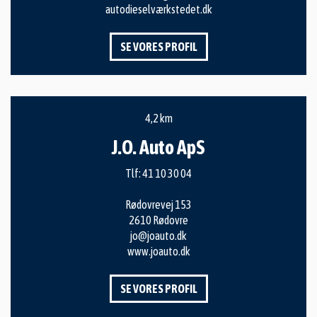
autodieselværkstedet.dk
SE VORES PROFIL
4,2 km
J.O. Auto ApS
Tlf:
41 10 30 04
Rødovrevej 153
2610 Rødovre
jo@joauto.dk
www.joauto.dk
SE VORES PROFIL