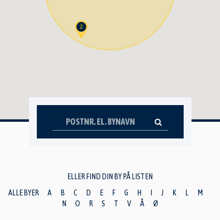
2
ELLER FIND DIN BY PÅ LISTEN
ALLE BYER
A
B
C
D
E
F
G
H
I
J
K
L
M
N
O
R
S
T
V
Å
Ø