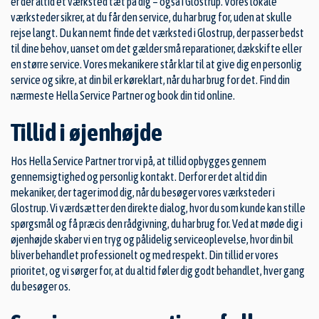
er der altid et værksted tæt på dig – også i Glostrup. Vores lokale
værksteder sikrer, at du får den service, du har brug for, uden at skulle
rejse langt. Du kan nemt finde det værksted i Glostrup, der passer bedst
til dine behov, uanset om det gælder små reparationer,
dækskifte
eller
en større service. Vores mekanikere står klar til at give dig en personlig
service og sikre, at din bil er køreklart, når du har brug for det. Find din
nærmeste Hella Service Partner og book din tid online.
Tillid i øjenhøjde
Hos Hella Service Partner tror vi på, at tillid opbygges gennem
gennemsigtighed og personlig kontakt. Derfor er det altid din
mekaniker, der tager imod dig, når du besøger vores værksteder i
Glostrup. Vi værdsætter den direkte dialog, hvor du som kunde kan stille
spørgsmål og få præcis den rådgivning, du har brug for. Ved at møde dig i
øjenhøjde skaber vi en tryg og pålidelig serviceoplevelse, hvor din bil
bliver behandlet professionelt og med respekt. Din tillid er vores
prioritet, og vi sørger for, at du altid føler dig godt behandlet, hver gang
du besøger os.