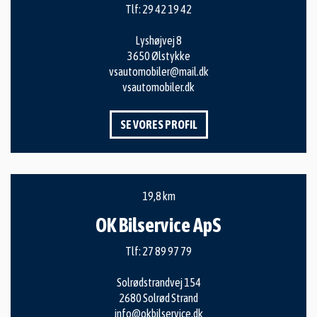
Tlf:
29 42 19 42
Lyshøjvej 8
3650 Ølstykke
vsautomobiler@mail.dk
vsautomobiler.dk
SE VORES PROFIL
19,8 km
OK Bilservice ApS
Tlf:
27 89 97 79
Solrødstrandvej 154
2680 Solrød Strand
info@okbilservice.dk