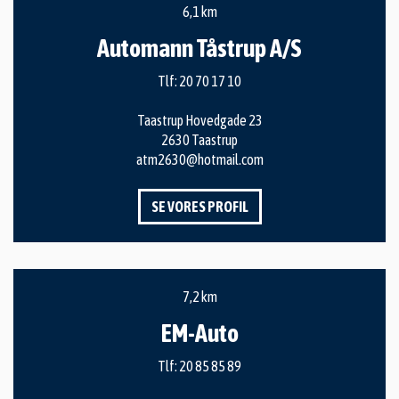
6,1 km
Automann Tåstrup A/S
Tlf:
20 70 17 10
Taastrup Hovedgade 23
2630 Taastrup
atm2630@hotmail.com
SE VORES PROFIL
7,2 km
EM-Auto
Tlf:
20 85 85 89