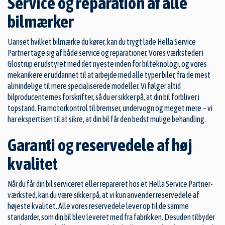
Service og reparation af alle
bilmærker
Uanset hvilket bilmærke du kører, kan du trygt lade Hella Service
Partner tage sig af både service og reparationer. Vores værksteder i
Glostrup er udstyret med det nyeste inden for bilteknologi, og vores
mekanikere er uddannet til at arbejde med alle typer biler, fra de mest
almindelige til mere specialiserede modeller. Vi følger altid
bilproducenternes forskrifter, så du er sikker på, at din bil forbliver i
topstand. Fra motorkontrol til bremser, undervogn og meget mere – vi
har ekspertisen til at sikre, at din bil får den bedst mulige behandling.
Garanti og reservedele af høj
kvalitet
Når du får din bil serviceret eller repareret hos et Hella Service Partner-
værksted, kan du være sikker på, at vi kun anvender reservedele af
højeste kvalitet. Alle vores reservedele lever op til de samme
standarder, som din bil blev leveret med fra fabrikken. Desuden tilbyder