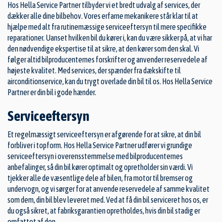
Hos Hella Service Partner tilbyder vi et bredt udvalg af services, der
dækker alle dine bilbehov. Vores erfarne mekanikere står klar til at
hjælpe med alt fra rutinemæssige serviceeftersyn til mere specifikke
reparationer. Uanset hvilken bil du kører i, kan du være sikker på, at vi har
den nødvendige ekspertise til at sikre, at den kører som den skal. Vi
følger altid bilproducenternes forskrifter og anvender reservedele af
højeste kvalitet. Med services, der spænder fra dækskifte til
airconditionservice, kan du trygt overlade din bil til os. Hos Hella Service
Partner er din bil i gode hænder.
Serviceeftersyn
Et regelmæssigt serviceeftersyn er afgørende for at sikre, at din bil
forbliver i topform. Hos Hella Service Partner udfører vi grundige
serviceeftersyn i overensstemmelse med bilproducenternes
anbefalinger, så din bil kører optimalt og opretholder sin værdi. Vi
tjekker alle de væsentlige dele af bilen, fra motor til bremser og
undervogn, og vi sørger for at anvende reservedele af samme kvalitet
som dem, din bil blev leveret med. Ved at få din bil serviceret hos os, er
du også sikret, at fabriksgarantien opretholdes, hvis din bil stadig er
omfattet af den.