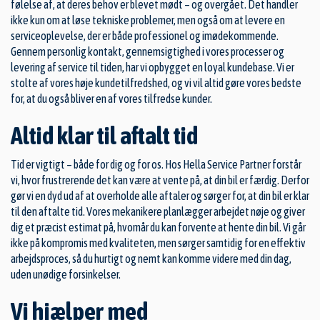
følelse af, at deres behov er blevet mødt – og overgået. Det handler
ikke kun om at løse tekniske problemer, men også om at levere en
serviceoplevelse, der er både professionel og imødekommende.
Gennem personlig kontakt, gennemsigtighed i vores processer og
levering af service til tiden, har vi opbygget en loyal kundebase. Vi er
stolte af vores høje kundetilfredshed, og vi vil altid gøre vores bedste
for, at du også bliver en af vores tilfredse kunder.
Altid klar til aftalt tid
Tid er vigtigt – både for dig og for os. Hos Hella Service Partner forstår
vi, hvor frustrerende det kan være at vente på, at din bil er færdig. Derfor
gør vi en dyd ud af at overholde alle aftaler og sørger for, at din bil er klar
til den aftalte tid. Vores mekanikere planlægger arbejdet nøje og giver
dig et præcist estimat på, hvornår du kan forvente at hente din bil. Vi går
ikke på kompromis med kvaliteten, men sørger samtidig for en effektiv
arbejdsproces, så du hurtigt og nemt kan komme videre med din dag,
uden unødige forsinkelser.
Vi hjælper med