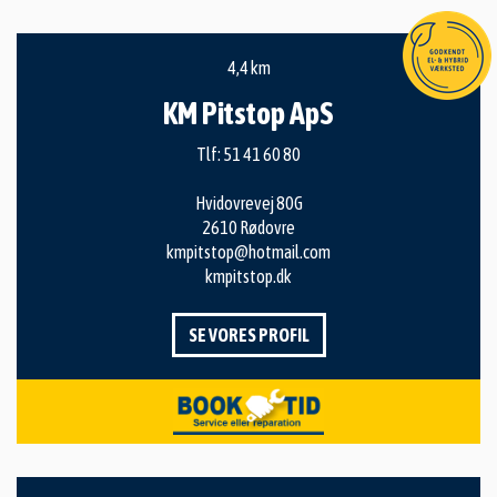
4,4 km
KM Pitstop ApS
Tlf:
51 41 60 80
Hvidovrevej 80G
2610 Rødovre
kmpitstop@hotmail.com
kmpitstop.dk
SE VORES PROFIL