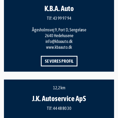
K.B.A. Auto
Tlf:
43 99 97 94
Ågesholmsvej 9, Port D, Sengeløse
2640 Hedehusene
info@kbaauto.dk
www.kbaauto.dk
SE VORES PROFIL
12,2 km
J.K. Autoservice ApS
Tlf:
44 48 80 30