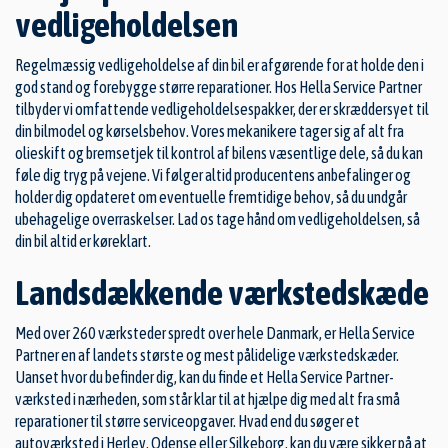
vedligeholdelsen
Regelmæssig vedligeholdelse af din bil er afgørende for at holde den i
god stand og forebygge større reparationer. Hos Hella Service Partner
tilbyder vi omfattende vedligeholdelsespakker, der er skræddersyet til
din bilmodel og kørselsbehov. Vores mekanikere tager sig af alt fra
olieskift og bremsetjek til kontrol af bilens væsentlige dele, så du kan
føle dig tryg på vejene. Vi følger altid producentens anbefalinger og
holder dig opdateret om eventuelle fremtidige behov, så du undgår
ubehagelige overraskelser. Lad os tage hånd om vedligeholdelsen, så
din bil altid er køreklart.
Landsdækkende værkstedskæde
Med over 260 værksteder spredt over hele Danmark, er Hella Service
Partner en af landets største og mest pålidelige værkstedskæder.
Uanset hvor du befinder dig, kan du finde et Hella Service Partner-
værksted i nærheden, som står klar til at hjælpe dig med alt fra små
reparationer til større serviceopgaver. Hvad end du søger et
autoværksted i Herlev
,
Odense
eller
Silkeborg
, kan du være sikker på at