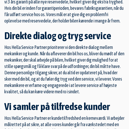
vi 3 års garanti på alle nye reservedele, hvilket giver dig ekstra tryghed.
Hvis din bil er inden for garantiperioden, bevares fabriksgarantien, når du
får udført service hos os. Vores mål er at give dig en problemfri
oplevelse med reservedele, der holder bilen kørende i mange år frem.
Direkte dialog og tryg service
Hos Hella Service Partner prioriterer vi den direkte dialog mellem
mekaniker og kunde. Når du afleverer din bil hos os, bliver du mødt af den
mekaniker, der skal arbejde på bilen, hvilket giver dig mulighed for at
stille spørgsmål og få klare svar på de udfordringer, din bil måtte have.
Denne personlige tilgang sikrer, at du altid er opdateret på, hvad der
sker med din bil, og at du føler dig tryg ved den service, vi leverer. Vores
mekanikere er erfarne og engagerede i at levere service af højeste
kvalitet, så du kan køre videre med ro i sindet.
Vi samler på tilfredse kunder
Hos Hella Service Partner er kundetilfredshed en kerneværdi. Vi arbejder
målrettet på at sikre, at alle vores kunder går fra værkstedet med en