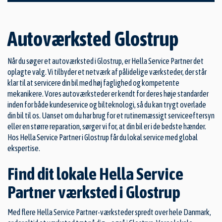
Autoværksted Glostrup
Når du søger et autoværksted i Glostrup, er Hella Service Partner det
oplagte valg. Vi tilbyder et netværk af pålidelige værksteder, der står
klar til at servicere din bil med høj faglighed og kompetente
mekanikere. Vores autoværksteder er kendt for deres høje standarder
inden for både kundeservice og bilteknologi, så du kan trygt overlade
din bil til os. Uanset om du har brug for et rutinemæssigt serviceeftersyn
eller en større reparation, sørger vi for, at din bil er i de bedste hænder.
Hos Hella Service Partner i Glostrup får du lokal service med global
ekspertise.
Find dit lokale Hella Service
Partner værksted i Glostrup
Med flere Hella Service Partner-værksteder spredt over hele Danmark,