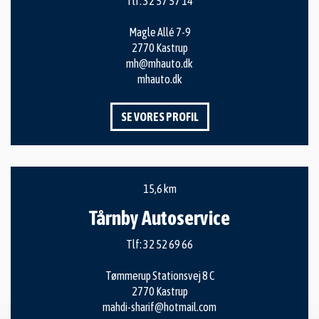
Tlf:
32 57 57 14
Magle Allé 7-9
2770 Kastrup
mh@mhauto.dk
mhauto.dk
SE VORES PROFIL
15,6 km
Tårnby Autoservice
Tlf:
32 52 69 66
Tømmerup Stationsvej 8 C
2770 Kastrup
mahdi-sharif@hotmail.com