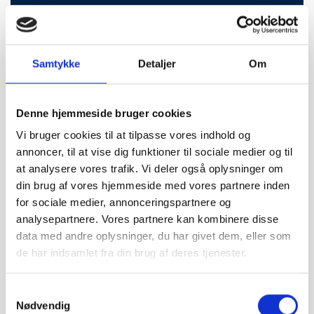
SE VORES PROFIL
Samtykke
Detaljer
Om
17,1 km
Denne hjemmeside bruger cookies
Furesø Auto ApS
Vi bruger cookies til at tilpasse vores indhold og
Tlf:
44 99 73 81
annoncer, til at vise dig funktioner til sociale medier og til
at analysere vores trafik. Vi deler også oplysninger om
Hørmarken 8
din brug af vores hjemmeside med vores partnere inden
3520 Farum
for sociale medier, annonceringspartnere og
info@furesoeauto.dk
analysepartnere. Vores partnere kan kombinere disse
www.furesoeauto.dk
data med andre oplysninger, du har givet dem, eller som
de har indsamlet fra din brug af deres tjenester.
SE VORES PROFIL
Samtykkevalg
Nødvendig