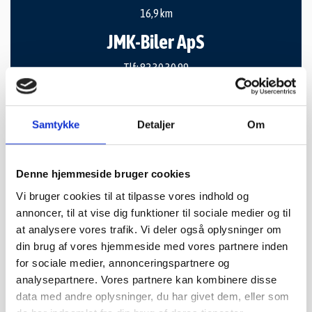
16,9 km
JMK-Biler ApS
Tlf:
82 30 30 99
Baldershøj 36 J
2635 Ishøj
Samtykke
Detaljer
Om
mail@jmk-biler.dk
www.jmk-biler.dk
Denne hjemmeside bruger cookies
SE VORES PROFIL
Vi bruger cookies til at tilpasse vores indhold og
annoncer, til at vise dig funktioner til sociale medier og til
at analysere vores trafik. Vi deler også oplysninger om
din brug af vores hjemmeside med vores partnere inden
for sociale medier, annonceringspartnere og
analysepartnere. Vores partnere kan kombinere disse
17,2 km
data med andre oplysninger, du har givet dem, eller som