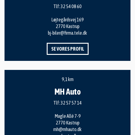
Tlf:
32 54 08 60
Løjtegårdsvej 169
2770 Kastrup
bj-biler@firma.tele.dk
SE VORES PROFIL
9,1 km
MH Auto
Tlf:
32 57 57 14
Magle Allé 7-9
2770 Kastrup
mh@mhauto.dk