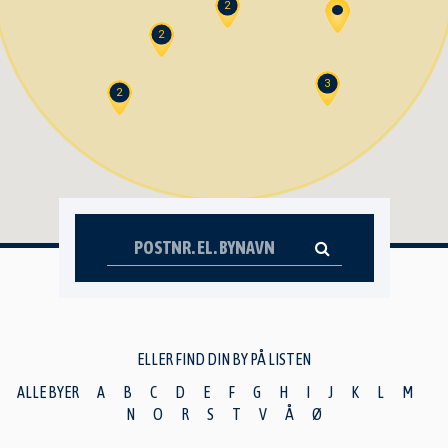
2
2
3
2
ELLER FIND DIN BY PÅ LISTEN
ALLE BYER
A
B
C
D
E
F
G
H
I
J
K
L
M
N
O
R
S
T
V
Å
Ø