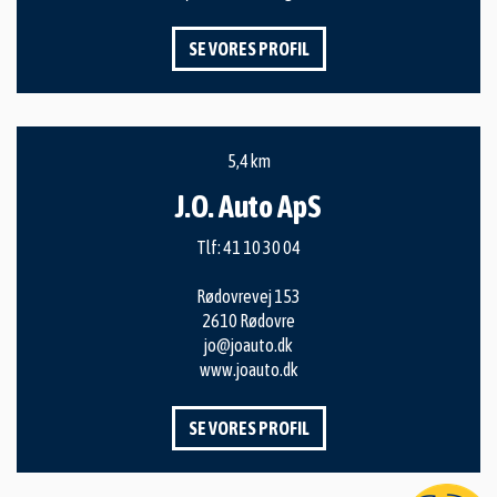
SE VORES PROFIL
5,4 km
J.O. Auto ApS
Tlf:
41 10 30 04
Rødovrevej 153
2610 Rødovre
jo@joauto.dk
www.joauto.dk
SE VORES PROFIL