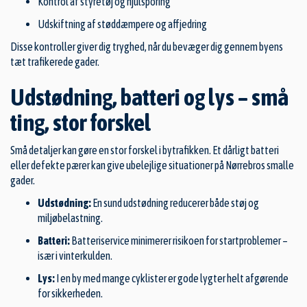
Kontrol af styretøj og hjulsporing
Udskiftning af støddæmpere og affjedring
Disse kontroller giver dig tryghed, når du bevæger dig gennem byens
tæt trafikerede gader.
Udstødning, batteri og lys – små
ting, stor forskel
Små detaljer kan gøre en stor forskel i bytrafikken. Et dårligt batteri
eller defekte pærer kan give ubelejlige situationer på Nørrebros smalle
gader.
Udstødning:
En sund udstødning reducerer både støj og
miljøbelastning.
Batteri:
Batteriservice minimerer risikoen for startproblemer –
især i vinterkulden.
Lys:
I en by med mange cyklister er gode lygter helt afgørende
for sikkerheden.