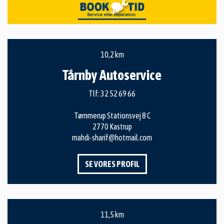
10,2 km
Tårnby Autoservice
Tlf:
32 52 69 66
Tømmerup Stationsvej 8 C
2770 Kastrup
mahdi-sharif@hotmail.com
SE VORES PROFIL
11,5 km