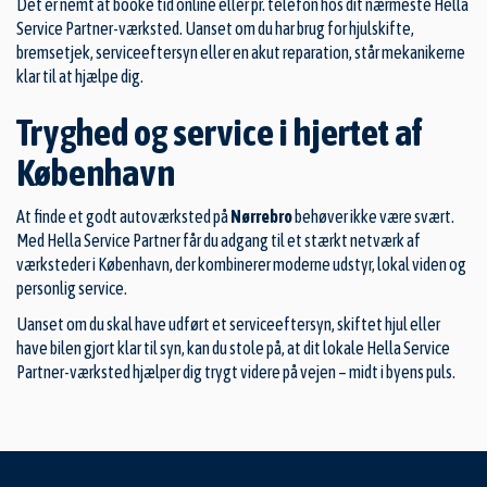
Det er nemt at booke tid online eller pr. telefon hos dit nærmeste Hella
Service Partner-værksted. Uanset om du har brug for hjulskifte,
bremsetjek, serviceeftersyn eller en akut reparation, står mekanikerne
klar til at hjælpe dig.
Tryghed og service i hjertet af
København
At finde et godt autoværksted på
Nørrebro
behøver ikke være svært.
Med Hella Service Partner får du adgang til et stærkt netværk af
værksteder i København, der kombinerer moderne udstyr, lokal viden og
personlig service.
Uanset om du skal have udført et serviceeftersyn, skiftet hjul eller
have bilen gjort klar til syn, kan du stole på, at dit lokale Hella Service
Partner-værksted hjælper dig trygt videre på vejen – midt i byens puls.