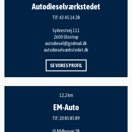
Autodieselværkstedet
Tlf:
43 45 14 28
Sydvestvej 111
2600 Glostrup
autodiesel@godmail.dk
autodieselværkstedet.dk
SE VORES PROFIL
12,2 km
EM-Auto
Tlf:
20 85 85 89
Gl Rådhusvej 28