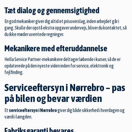
Tæt dialog og gennemsigtighed
En god mekaniker giver dig altid et prisoverslag, inden arbejdet går i
gang. Skulle der opstå ekstra opgaver undervejs, bliver du kontaktet, så
du ikke møder uventede regninger.
Mekanikere med efteruddannelse
Hella Service Partner-mekanikere deltager løbende i kurser, så de er
opdaterede på den nyeste viden inden for service, elektronik og
fejlfinding.
Serviceeftersyn i Nørrebro – pas
på bilen og bevar værdien
Et
serviceeftersyn i Nørrebro
giver dig både sikkerhed i hverdagen og
værdi i længden.
Fabriksgaranti bevares