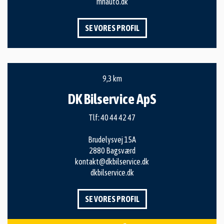
mhauto.dk
SE VORES PROFIL
9,3 km
DK Bilservice ApS
Tlf:
40 44 42 47
Brudelysvej 15A
2880 Bagsværd
kontakt@dkbilservice.dk
dkbilservice.dk
SE VORES PROFIL