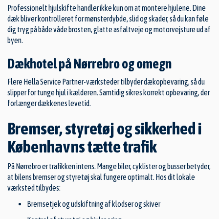
Professionelt hjulskifte handler ikke kun om at montere hjulene. Dine
dæk bliver kontrolleret for mønsterdybde, slid og skader, så du kan føle
dig tryg på både våde brosten, glatte asfaltveje og motorvejsture ud af
byen.
Dækhotel på Nørrebro og omegn
Flere Hella Service Partner-værksteder tilbyder dækopbevaring, så du
slipper for tunge hjul i kælderen. Samtidig sikres korrekt opbevaring, der
forlænger dækkenes levetid.
Bremser, styretøj og sikkerhed i
Københavns tætte trafik
På Nørrebro er trafikken intens. Mange biler, cyklister og busser betyder,
at bilens bremser og styretøj skal fungere optimalt. Hos dit lokale
værksted tilbydes:
Bremsetjek og udskiftning af klodser og skiver