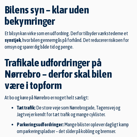
Bilens syn – klar uden
bekymringer
Et bilsyn kan virke som en udfordring. Derfor tilbyder værkstederne et
synstjek
, hvor bilen gennemgås på forhånd. Det reducerer risikoen for
omsyn og sparer dig både tid og penge.
Trafikale udfordringer på
Nørrebro – derfor skal bilen
være i topform
At bo og køre på Nørrebro er noget helt særligt:
Tæt trafik:
De store veje som Nørrebrogade, Tagensvej og
Jagtvej er kendt for tæt trafik og mange cyklister.
Parkeringsudfordringer:
Mange bilister oplever dagligt kamp
om parkeringspladser – det slider på kobling og bremser.