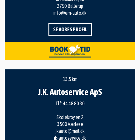
2750 Ballerup
info@em-auto.dk
SE VORES PROFIL
13,5 km
J.K. Autoservice ApS
Tlf:
44 48 80 30
Skolekrogen 2
3500 Værløse
jkauto@mail.dk
jk-autoservice.dk