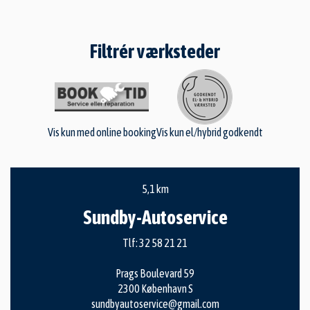
Filtrér værksteder
Vis kun med online booking
Vis kun el/hybrid godkendt
5,1 km
Sundby-Autoservice
Tlf:
32 58 21 21
Prags Boulevard 59
2300 København S
sundbyautoservice@gmail.com