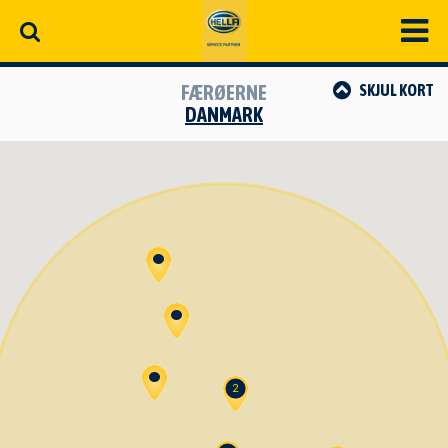
FÆRØERNE
SKJUL
KORT
DANMARK
2