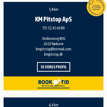
5,8 km
KM Pitstop ApS
Tlf:
51 41 60 80
Hvidovrevej 80G
2610 Rødovre
kmpitstop@hotmail.com
kmpitstop.dk
SE VORES PROFIL
6,4 km