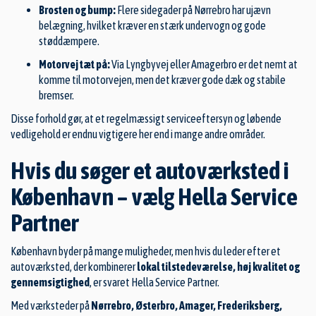
Brosten og bump:
Flere sidegader på Nørrebro har ujævn
belægning, hvilket kræver en stærk undervogn og gode
støddæmpere.
Motorvej tæt på:
Via Lyngbyvej eller Amagerbro er det nemt at
komme til motorvejen, men det kræver gode dæk og stabile
bremser.
Disse forhold gør, at et regelmæssigt serviceeftersyn og løbende
vedligehold er endnu vigtigere her end i mange andre områder.
Hvis du søger et autoværksted i
København – vælg Hella Service
Partner
København byder på mange muligheder, men hvis du leder efter et
autoværksted, der kombinerer
lokal tilstedeværelse, høj kvalitet og
gennemsigtighed
, er svaret Hella Service Partner.
Med værksteder på
Nørrebro, Østerbro, Amager, Frederiksberg,