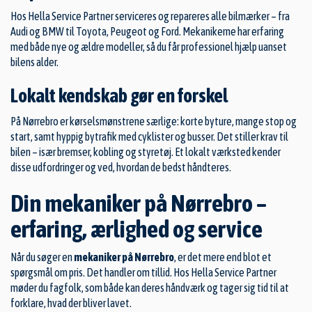
Hos Hella Service Partner serviceres og repareres alle bilmærker – fra
Audi og BMW til Toyota, Peugeot og Ford. Mekanikerne har erfaring
med både nye og ældre modeller, så du får professionel hjælp uanset
bilens alder.
Lokalt kendskab gør en forskel
På Nørrebro er kørselsmønstrene særlige: korte byture, mange stop og
start, samt hyppig bytrafik med cyklister og busser. Det stiller krav til
bilen – især bremser, kobling og styretøj. Et lokalt værksted kender
disse udfordringer og ved, hvordan de bedst håndteres.
Din mekaniker på Nørrebro –
erfaring, ærlighed og service
Når du søger en
mekaniker på Nørrebro
, er det mere end blot et
spørgsmål om pris. Det handler om tillid. Hos Hella Service Partner
møder du fagfolk, som både kan deres håndværk og tager sig tid til at
forklare, hvad der bliver lavet.