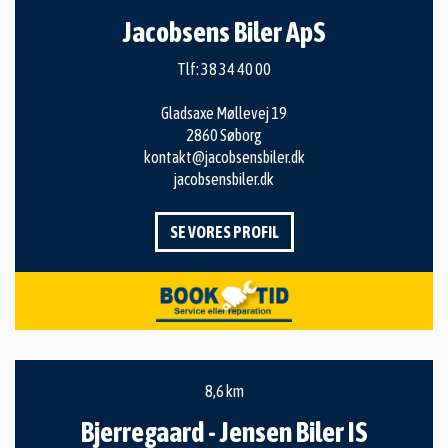
Jacobsens Biler ApS
Tlf:
38 34 40 00
Gladsaxe Møllevej 19
2860 Søborg
kontakt@jacobsensbiler.dk
jacobsensbiler.dk
SE VORES PROFIL
8,6 km
Bjerregaard - Jensen Biler IS