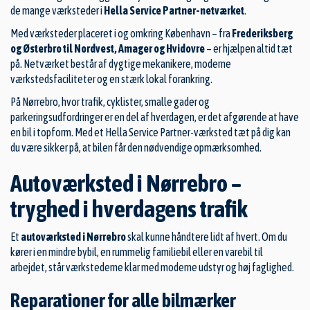
de mange værksteder i
Hella Service Partner-netværket
.
Med værksteder placeret i og omkring
København
– fra
Frederiksberg
og
Østerbro
til Nordvest, Amager og
Hvidovre
– er hjælpen altid tæt
på. Netværket består af dygtige mekanikere, moderne
værkstedsfaciliteter og en stærk lokal forankring.
På Nørrebro, hvor trafik, cyklister, smalle gader og
parkeringsudfordringer er en del af hverdagen, er det afgørende at have
en bil i topform. Med et Hella Service Partner-værksted tæt på dig kan
du være sikker på, at bilen får den nødvendige opmærksomhed.
Autoværksted i Nørrebro –
tryghed i hverdagens trafik
Et
autoværksted i Nørrebro
skal kunne håndtere lidt af hvert. Om du
kører i en mindre bybil, en rummelig familiebil eller en varebil til
arbejdet, står værkstederne klar med moderne udstyr og høj faglighed.
Reparationer for alle bilmærker