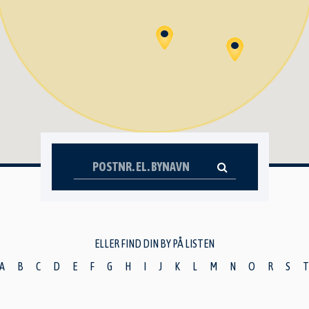
ELLER FIND DIN BY PÅ LISTEN
A
B
C
D
E
F
G
H
I
J
K
L
M
N
O
R
S
T