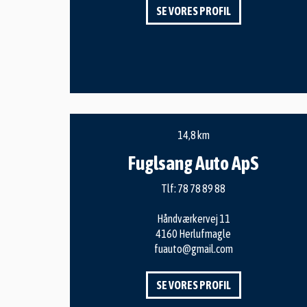
SE VORES PROFIL
14,8 km
Fuglsang Auto ApS
Tlf:
78 78 89 88
Håndværkervej 11
4160 Herlufmagle
fuauto@gmail.com
SE VORES PROFIL