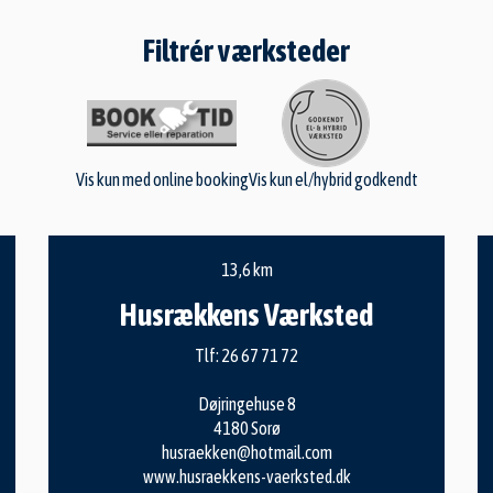
Filtrér værksteder
Vis kun med online booking
Vis kun el/hybrid godkendt
13,6 km
Husrækkens Værksted
Tlf:
26 67 71 72
Døjringehuse 8
4180 Sorø
husraekken@hotmail.com
www.husraekkens-vaerksted.dk