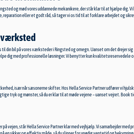
ngsted og mød vores uddannede mekanikere, der står klar til at hjælpe dig. Vi 
, reparation eller et godt råd, så tager vi os tid til at forklare arbejdet og sik
toværksted
ces til din bil på vores værksteder i Ringsted og omegn. Uanset om det drejer 
ælpe dig med professionelle løsninger. Vi benytter kun kvalitetsreservedele og d
kkerhed, især når sæsonerne skifter. Hos Hella Service Partner udfører vi hjuls
gtige tryk og mønster, så du er klar til at møde vejene – uanset vejret. Book ti
 på vejen, står Hella Service Partner klar med vejhjælp. Vi samarbejder med pr
re på en sikker og effektiv måde, så du slipper for unødig ventetid og bekymring