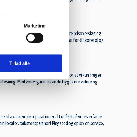
Marketing
pris. Derfor sørger vi altid for at give klare prisoverslag og
op til dine forventninger. Vi tager ansvar for dit køretøj og
Tillad alle
rvedele. Vores garanti er din tryghed for, at vi kun bruger
bar løsning. Med vores garanti kan du trygt køre videre og
else til avancerede reparationer, alt udført af vores erfarne
din lokale værkstedspartner i Ringsted og oplev en service,