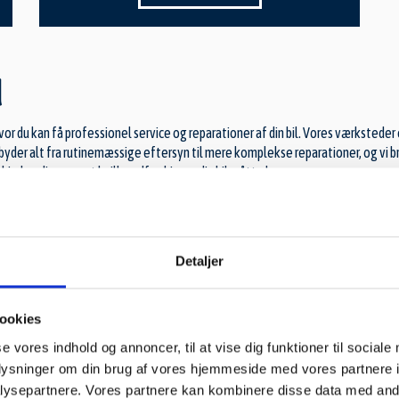
d
hvor du kan få professionel service og reparationer af din bil. Vores værkste
tilbyder alt fra rutinemæssige eftersyn til mere komplekse reparationer, og vi 
 at hjælpe dig, uanset hvilke udfordringer din bil måtte have.
e biler
 på alle bilmærker og modeller i Ringsted og omegn. Vores værksteder er udst
Detaljer
aditionelle og moderne køretøjer, herunder el- og hybridbiler. Uanset om du h
 kvalitet og grundig service, så din bil forbliver i optimal stand.
ookies
se vores indhold og annoncer, til at vise dig funktioner til sociale
oplysninger om din brug af vores hjemmeside med vores partnere i
kerneværdi. Vi stræber efter at opbygge en tæt og ærlig dialog med vores kunder, s
ysepartnere. Vores partnere kan kombinere disse data med andr
esvare dine spørgsmål, så du er velinformeret om, hvad der sker med din bil. Vor