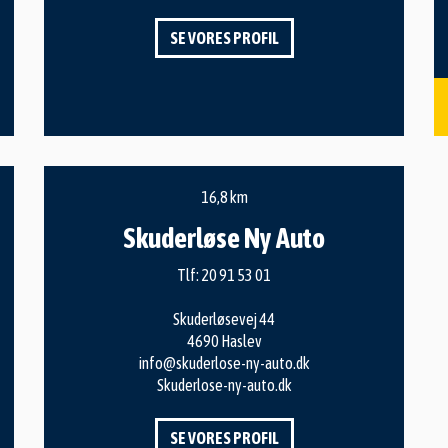
SE VORES PROFIL
16,8 km
Skuderløse Ny Auto
Tlf:
20 91 53 01
Skuderløsevej 44
4690 Haslev
info@skuderlose-ny-auto.dk
Skuderlose-ny-auto.dk
SE VORES PROFIL