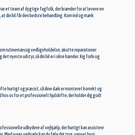
har et team af dygtige fagfolk, der brænder for at levere en
re, at din bil får den bedste behandling. Kom ind og mærk
sig om rutinemæssig vedligeholdelse, akutte reparationer
et nyeste udstyr, så din bil er i sikre hænder. Kig forbi og
kifte hurtigt og præcist, så dine dæk er monteret korrekt og
d hos os for et professionelt hjulskifte, der holder dig godt
ofessionelle udbydere af vejhjælp, der hurtigt kan assistere
er. Med vores vejhjælp kan du føle dig tryg, uanset hvor