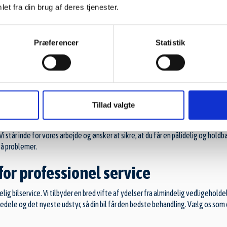
et fra din brug af deres tjenester.
og tillid.
 og pris
Præferencer
Statistik
 vigtigt det er for vores kunder, at arbejdet bliver udført til den aftalte tid og 
e. Ingen ubehagelige overraskelser – kun god service og et resultat, der lever 
ti
Tillad valgte
ed, får du ikke kun professionel service, men også en 3-års garanti på nye rese
i står inde for vores arbejde og ønsker at sikre, at du får en pålidelig og hold
stå problemer.
for professionel service
elig bilservice. Vi tilbyder en bred vifte af ydelser fra almindelig vedligehold
ele og det nyeste udstyr, så din bil får den bedste behandling. Vælg os som 