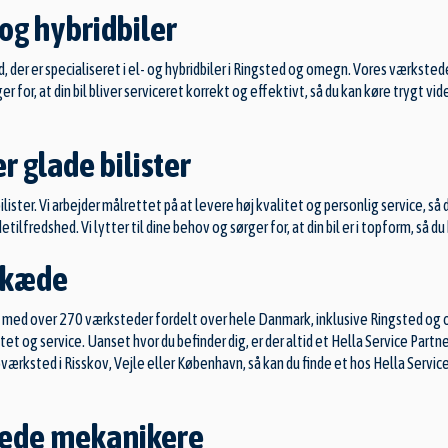
 og hybridbiler
, der er specialiseret i el- og hybridbiler i Ringsted og omegn. Vores værkste
r for, at din bil bliver serviceret korrekt og effektivt, så du kan køre trygt v
r glade bilister
lister. Vi arbejder målrettet på at levere høj kvalitet og personlig service, så 
tilfredshed. Vi lytter til dine behov og sørger for, at din bil er i topform, så
skæde
med over 270 værksteder fordelt over hele Danmark, inklusive Ringsted og o
t og service. Uanset hvor du befinder dig, er der altid et Hella Service Partn
værksted i Risskov
,
Vejle
eller
København
, så kan du finde et hos Hella Servi
nede mekanikere