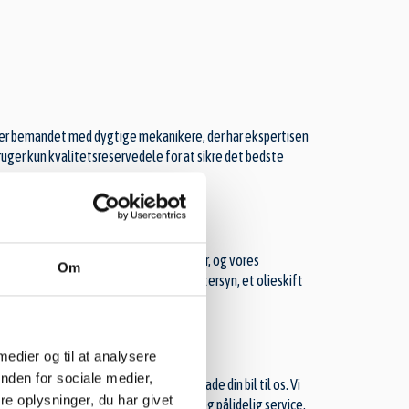
der er bemandet med dygtige mekanikere, der har ekspertisen
bruger kun kvalitetsreservedele for at sikre det bedste
yret med det nyeste teknologiske udstyr, og vores
Om
ar brug for et rutinemæssigt serviceeftersyn, et olieskift
 medier og til at analysere
nden for sociale medier,
å du altid føler dig tryg ved at overlade din bil til os. Vi
e oplysninger, du har givet
es lokale værksteder står for personlig og pålidelig service,