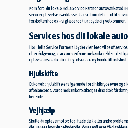
Kom forbi dit lokale Hella Service Partner-autoværksted i Ri
serviceoplevelse i særklasse. Uanset om det er tid til service
forskellen hos os – vi glæder os til at byde dig velkommen.
Services hos dit lokale au
Hos Hella Service Partner tilbyder vi en bred vifte af servi
eller rådgivning, står vores erfarne mekanikere klar til at hj
oplev vores dedikation til god service og kundetilfredshed.
Hjulskifte
Et korrekt hjulskifte er afgørende for din bils ydeevne og si
afbalanceret. Vores mekanikere sikrer, at dine dæk får det ri
kørende.
Vejhjælp
Skulle du opleve motorstop, flade dæk eller andre problemer
dig, uanset hvor du befinder dig. Vores mål er at få dig vide