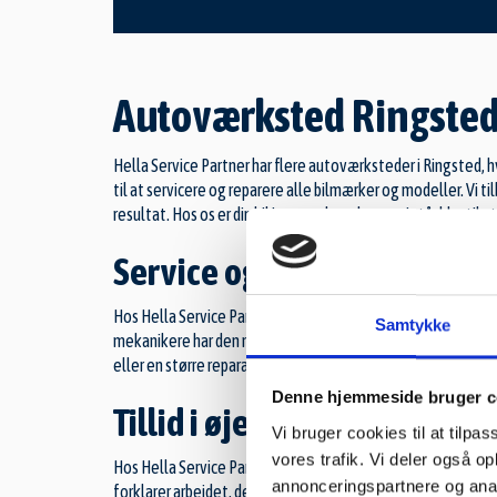
Autoværksted Ringste
Hella Service Partner har flere autoværksteder i Ringsted, 
til at servicere og reparere alle bilmærker og modeller. Vi 
resultat. Hos os er din bil i trygge hænder, og vi står klar til
Service og reparation på all
Hos Hella Service Partner tilbyder vi service og reparation
Samtykke
mekanikere har den nødvendige viden til at håndtere både tr
eller en større reparation, kan du regne med, at vi leverer høj
Denne hjemmeside bruger c
Tillid i øjenhøjde
Vi bruger cookies til at tilpas
vores trafik. Vi deler også 
Hos Hella Service Partner i Ringsted er tillid i øjenhøjde en 
annonceringspartnere og anal
forklarer arbejdet, der skal udføres, og tager os tid til at b