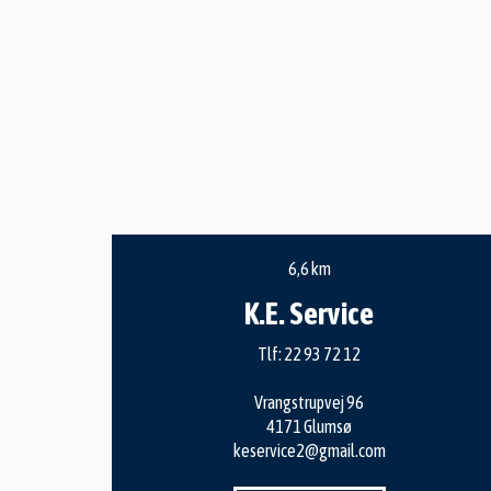
6,6 km
K.E. Service
Tlf:
22 93 72 12
Vrangstrupvej 96
4171 Glumsø
keservice2@gmail.com