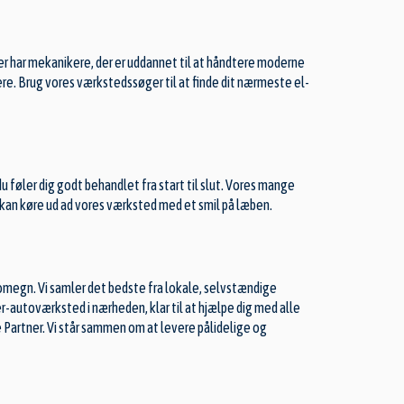
der har mekanikere, der er uddannet til at håndtere moderne
idere. Brug vores værkstedssøger til at finde dit nærmeste el-
du føler dig godt behandlet fra start til slut. Vores mange
 du kan køre ud ad vores værksted med et smil på læben.
megn. Vi samler det bedste fra lokale, selvstændige
er-autoværksted i nærheden, klar til at hjælpe dig med alle
ce Partner. Vi står sammen om at levere pålidelige og