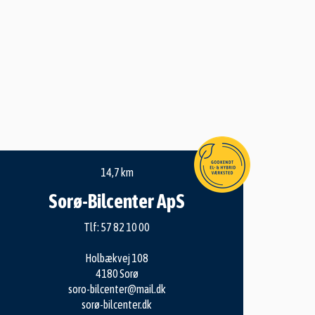
14,7 km
Sorø-Bilcenter ApS
Tlf:
57 82 10 00
Holbækvej 108
4180 Sorø
soro-bilcenter@mail.dk
sorø-bilcenter.dk