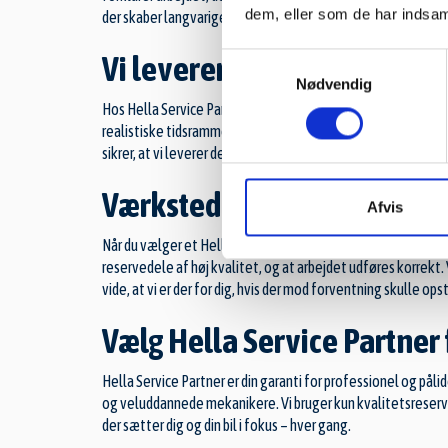
dem, eller som de har indsaml
der skaber langvarige relationer baseret på gensidig respekt 
Vi leverer altid til aftalt tid
Samtykkevalg
Nødvendig
Hos Hella Service Partner holder vi, hvad vi lover. Vi ved, hvor
realistiske tidsrammer, så du ved præcis, hvad du kan forvent
sikrer, at vi leverer den højeste kvalitet til aftalt tid og pris.
Værksteder med 3 års garan
Afvis
Når du vælger et Hella Service Partner-autoværksted i Ringst
reservedele af høj kvalitet, og at arbejdet udføres korrekt. V
vide, at vi er der for dig, hvis der mod forventning skulle op
Vælg Hella Service Partner 
Hella Service Partner er din garanti for professionel og pålid
og veluddannede mekanikere. Vi bruger kun kvalitetsreserved
der sætter dig og din bil i fokus – hver gang.