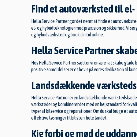
Find et autoværksted til el-
Hella Service Partner gør det nemt at finde et autoværksted
el- og hybridteknologier med præcision og sikkerhed. Vi sørge
og hybridværksted og book din tid online.
Hella Service Partner skabe
Hos Hella Service Partner sætter vi en ære i at skabe glade bi
positive anmeldelser er et bevis på vores dedikation til kunde
Landsdækkende værksted
Hella Service Partner er en landsdækkende værkstedskæde 
værksteder og kombinerer det med en høj standard for kvalite
typer af bilservice og reparationer. Om du skal bruge et
auto
effektive løsninger til bilister i hele landet.
Kig forbi og mød de uddan