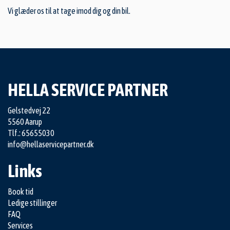
Vi glæder os til at tage imod dig og din bil.
HELLA SERVICE PARTNER
Gelstedvej 22
5560 Aarup
Tlf.: 65655030
info@hellaservicepartner.dk
Links
Book tid
Ledige stillinger
FAQ
Services