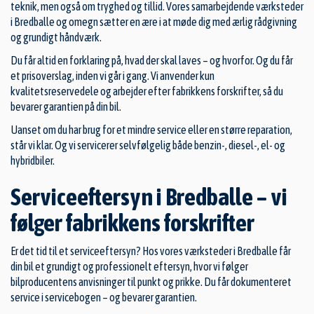
teknik, men også om tryghed og tillid. Vores samarbejdende værksteder
i Bredballe og omegn sætter en ære i at møde dig med ærlig rådgivning
og grundigt håndværk.
Du får altid en forklaring på, hvad der skal laves – og hvorfor. Og du får
et prisoverslag, inden vi går i gang. Vi anvender kun
kvalitetsreservedele og arbejder efter fabrikkens forskrifter, så du
bevarer garantien på din bil.
Uanset om du har brug for et mindre service eller en større reparation,
står vi klar. Og vi servicerer selvfølgelig både benzin-, diesel-, el- og
hybridbiler.
Serviceeftersyn i Bredballe – vi
følger fabrikkens forskrifter
Er det tid til et serviceeftersyn? Hos vores værksteder i Bredballe får
din bil et grundigt og professionelt eftersyn, hvor vi følger
bilproducentens anvisninger til punkt og prikke. Du får dokumenteret
service i servicebogen – og bevarer garantien.