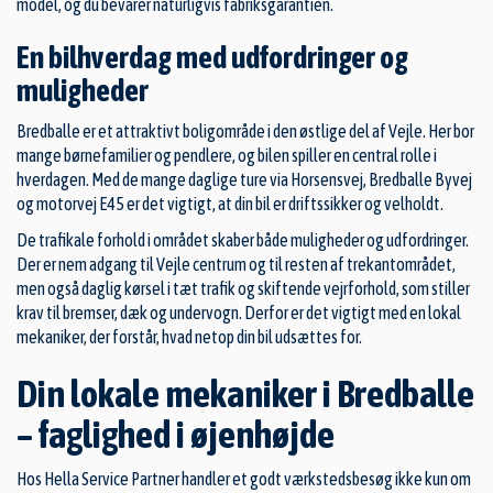
model, og du bevarer naturligvis fabriksgarantien.
En bilhverdag med udfordringer og
muligheder
Bredballe er et attraktivt boligområde i den østlige del af Vejle. Her bor
mange børnefamilier og pendlere, og bilen spiller en central rolle i
hverdagen. Med de mange daglige ture via Horsensvej, Bredballe Byvej
og motorvej E45 er det vigtigt, at din bil er driftssikker og velholdt.
De trafikale forhold i området skaber både muligheder og udfordringer.
Der er nem adgang til Vejle centrum og til resten af trekantområdet,
men også daglig kørsel i tæt trafik og skiftende vejrforhold, som stiller
krav til bremser, dæk og undervogn. Derfor er det vigtigt med en lokal
mekaniker, der forstår, hvad netop din bil udsættes for.
Din lokale mekaniker i Bredballe
– faglighed i øjenhøjde
Hos Hella Service Partner handler et godt værkstedsbesøg ikke kun om