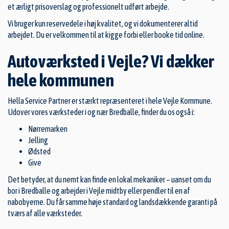
et ærligt prisoverslag og professionelt udført arbejde.
Vi bruger kun reservedele i høj kvalitet, og vi dokumenterer altid
arbejdet. Du er velkommen til at kigge forbi eller booke tid online.
Autoværksted i Vejle? Vi dækker
hele kommunen
Hella Service Partner er stærkt repræsenteret i hele
Vejle
Kommune.
Udover vores værksteder i og nær Bredballe, finder du os også i:
Nørremarken
Jelling
Ødsted
Give
Det betyder, at du nemt kan finde en lokal mekaniker – uanset om du
bor i Bredballe og arbejder i Vejle midtby eller pendler til en af
nabobyerne. Du får samme høje standard og landsdækkende garanti på
tværs af alle værksteder.