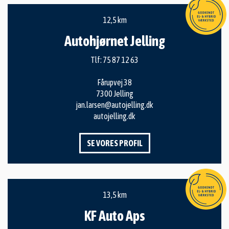
12,5 km
Autohjørnet Jelling
Tlf:
75 87 12 63
Fårupvej 38
7300 Jelling
jan.larsen@autojelling.dk
autojelling.dk
SE VORES PROFIL
13,5 km
KF Auto Aps