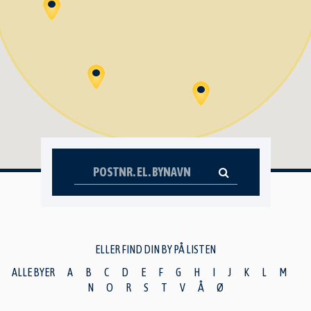
ELLER FIND DIN BY PÅ LISTEN
ALLE BYER
A
B
C
D
E
F
G
H
I
J
K
L
M
N
O
R
S
T
V
Å
Ø