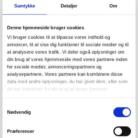
16,7 km
Samtykke
Detaljer
Om
Viuf Autoværksted
Tlf:
21 53 64 20
Denne hjemmeside bruger cookies
Vi bruger cookies til at tilpasse vores indhold og
Storegaden 80
annoncer, til at vise dig funktioner til sociale medier og til
6052 Viuf
faktura@viufauto.dk
at analysere vores trafik. Vi deler også oplysninger om
din brug af vores hjemmeside med vores partnere inden
for sociale medier, annonceringspartnere og
SE VORES PROFIL
analysepartnere. Vores partnere kan kombinere disse
data med andre oplysninger, du har givet dem, eller som
de har indsamlet fra din brug af deres tjenester.
18 km
Samtykkevalg
Stounbjerg Auto IVS
Nødvendig
Tlf:
53 53 73 30
Præferencer
Fuglsang Allé 22