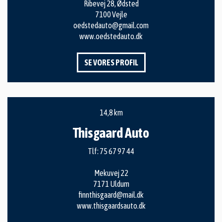
Ribevej 28, Ødsted
7100 Vejle
oedstedauto@gmail.com
www.oedstedauto.dk
SE VORES PROFIL
14,8 km
Thisgaard Auto
Tlf:
75 67 97 44
Mekuvej 22
7171 Uldum
finnthisgaard@mail.dk
www.thisgaardsauto.dk