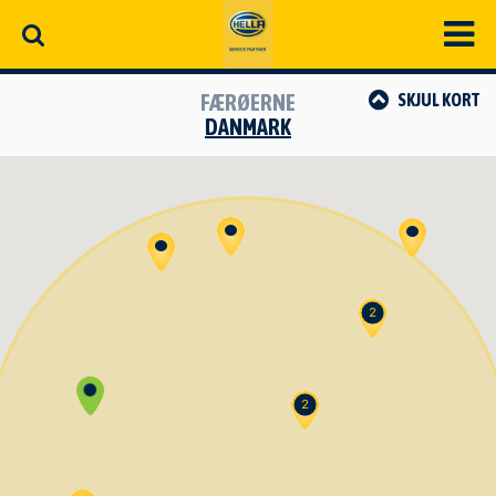
FÆRØERNE
SKJUL
KORT
DANMARK
2
2