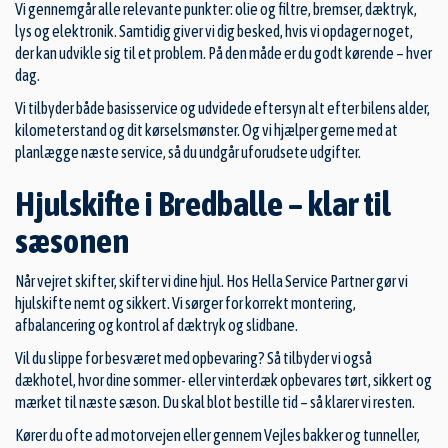
Vi gennemgår alle relevante punkter: olie og filtre, bremser, dæktryk,
lys og elektronik. Samtidig giver vi dig besked, hvis vi opdager noget,
der kan udvikle sig til et problem. På den måde er du godt kørende – hver
dag.
Vi tilbyder både basisservice og udvidede eftersyn alt efter bilens alder,
kilometerstand og dit kørselsmønster. Og vi hjælper gerne med at
planlægge næste service, så du undgår uforudsete udgifter.
Hjulskifte i Bredballe – klar til
sæsonen
Når vejret skifter, skifter vi dine hjul. Hos Hella Service Partner gør vi
hjulskifte nemt og sikkert. Vi sørger for korrekt montering,
afbalancering og kontrol af dæktryk og slidbane.
Vil du slippe for besværet med opbevaring? Så tilbyder vi også
dækhotel, hvor dine sommer- eller vinterdæk opbevares tørt, sikkert og
mærket til næste sæson. Du skal blot bestille tid – så klarer vi resten.
Kører du ofte ad motorvejen eller gennem Vejles bakker og tunneller,