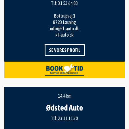
Tlf:
31 53 64 83
Bottrupvej 1
8723 Løsning
info@kf-auto.dk
kf-auto.dk
SE VORES PROFIL
14,4 km
Ødsted Auto
Tlf:
23 11 11 30