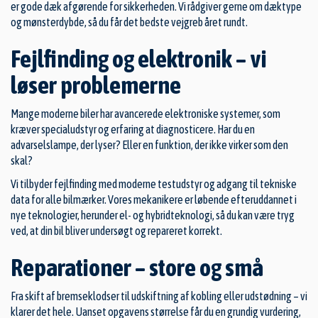
er gode dæk afgørende for sikkerheden. Vi rådgiver gerne om dæktype
og mønsterdybde, så du får det bedste vejgreb året rundt.
Fejlfinding og elektronik – vi
løser problemerne
Mange moderne biler har avancerede elektroniske systemer, som
kræver specialudstyr og erfaring at diagnosticere. Har du en
advarselslampe, der lyser? Eller en funktion, der ikke virker som den
skal?
Vi tilbyder fejlfinding med moderne testudstyr og adgang til tekniske
data for alle bilmærker. Vores mekanikere er løbende efteruddannet i
nye teknologier, herunder el- og hybridteknologi, så du kan være tryg
ved, at din bil bliver undersøgt og repareret korrekt.
Reparationer – store og små
Fra skift af bremseklodser til udskiftning af kobling eller udstødning – vi
klarer det hele. Uanset opgavens størrelse får du en grundig vurdering,