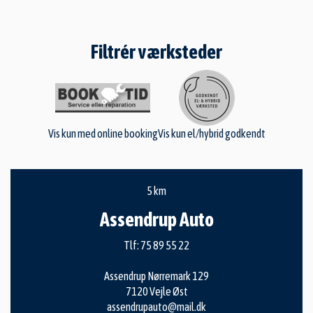
Filtrér værksteder
Vis kun med online booking
Vis kun el/hybrid godkendt
5 km
Assendrup Auto
Tlf:
75 89 55 22
Assendrup Nørremark 129
7120 Vejle Øst
assendrupauto@mail.dk