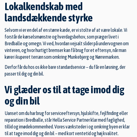
Lokalkendskab med
landsdækkende styrke
Selvom vi er en del af en større kæde, er vi stolte af at være lokale. Vi
forstår de kørselsmønstre og hverdagsbehov, som præger livet i
Bredballe og omegn. Vi ved, hvordan vejsalt slider på undervognen om
vinteren, og hvor hurtigt bremser kan få brug for et eftersyn, når man
kører i kuperet terræn som omkring Munkebjerg og Nørremarken.
Derfor får du hos os ikke bare standardservice – du får en løsning, der
passer til dig og din bil.
Vi glæder os til at tage imod dig
og din bil
Uanset om du har brug for serviceeftersyn, hjulskifte, fejlfinding eller
reparation i Bredballe, står Hella Service Partner klar med faglighed,
tillid og imødekommenhed. Vores værksteder i og omkring byen er klar
til at tage imod dig og din bil – med kort ventetid og høj kvalitet.