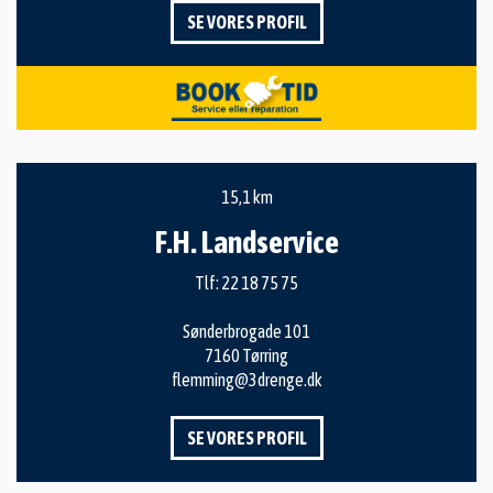
SE VORES PROFIL
15,1 km
F.H. Landservice
Tlf:
22 18 75 75
Sønderbrogade 101
7160 Tørring
flemming@3drenge.dk
SE VORES PROFIL