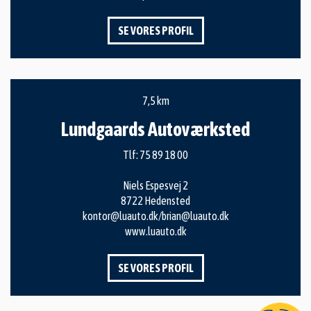
SE VORES PROFIL
7,5 km
Lundgaards Autoværksted
Tlf:
75 89 18 00
Niels Espesvej 2
8722 Hedensted
kontor@luauto.dk/brian@luauto.dk
www.luauto.dk
SE VORES PROFIL