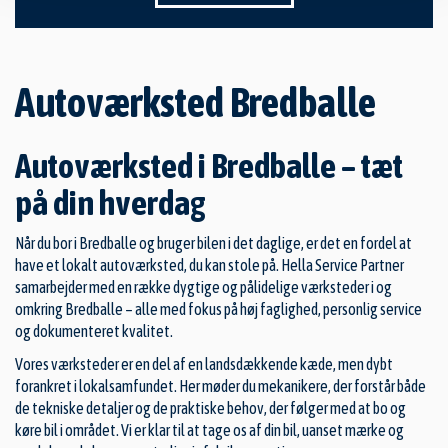
Autoværksted Bredballe
Autoværksted i Bredballe – tæt
på din hverdag
Når du bor i Bredballe og bruger bilen i det daglige, er det en fordel at
have et lokalt autoværksted, du kan stole på. Hella Service Partner
samarbejder med en række dygtige og pålidelige værksteder i og
omkring Bredballe – alle med fokus på høj faglighed, personlig service
og dokumenteret kvalitet.
Vores værksteder er en del af en landsdækkende kæde, men dybt
forankret i lokalsamfundet. Her møder du mekanikere, der forstår både
de tekniske detaljer og de praktiske behov, der følger med at bo og
køre bil i området. Vi er klar til at tage os af din bil, uanset mærke og