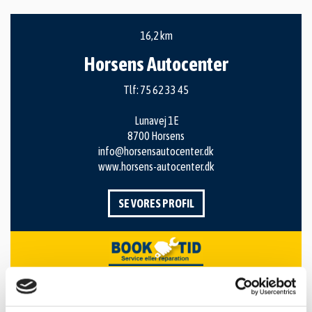
16,2 km
Horsens Autocenter
Tlf:
75 62 33 45
Lunavej 1E
8700 Horsens
info@horsensautocenter.dk
www.horsens-autocenter.dk
SE VORES PROFIL