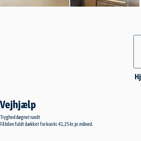
H
Vejhjælp
Tryghed døgnet rundt
Få bilen fuldt dækket for kun kr. 41,25 kr. pr. måned.