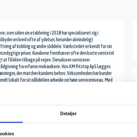
, som siden sin etablering i 2018 har specialiseret sig i
ilbyder en bred vifte af ydelser, herunder almindeligt
ftning af kobling og andre sliddele. Værkstedet er kendt for sin
rencedygtige priser. Kunderne fremhæver ofte den korte ventetid
t at få bilen tilbage på vejen. Derudover servicerer
 rådgivning fra erfarne mekanikere. Hos KM Pitstop ApS lægges
 løsninger, der matcher kundens behov. Virksomheden har kunder
ndt lokalt for sit pålidelige arbejde og høje serviceniveau. Med
er KM Pitstop ApS for at
Detaljer
ookies