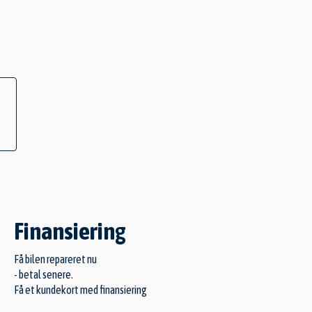
Finansiering
Få bilen repareret nu
- betal senere.
Få et kundekort med finansiering