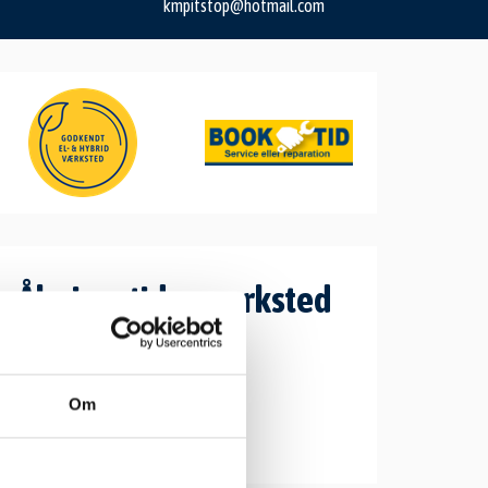
kmpitstop@hotmail.com
Åbningstider værksted
Mandag: 7:30-15:30
Tirsdag: 7:30-15:30
Onsdag: 7:30-15:30
Om
Torsdag: 7:30-15:30
Fredag: 7:30-14:30