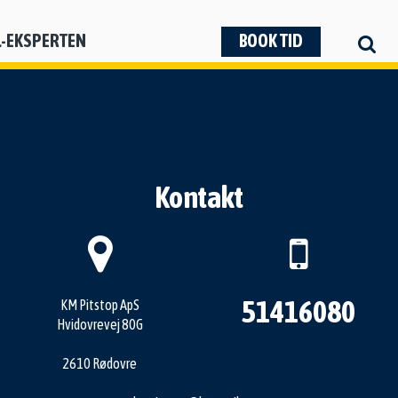
L-EKSPERTEN
BOOK TID
Kontakt
51416080
KM Pitstop ApS
Hvidovrevej 80G
2610 Rødovre