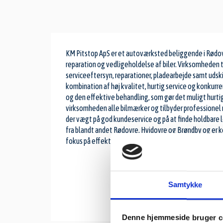
KM Pitstop ApS er et autoværksted beliggende i Rødovre
reparation og vedligeholdelse af biler. Virksomheden t
serviceeftersyn, reparationer, pladearbejde samt udski
kombination af høj kvalitet, hurtig service og konkur
og den effektive behandling, som gør det muligt hurtig
virksomheden alle bilmærker og tilbyder professionel
der vægt på god kundeservice og på at finde holdbare
fra blandt andet Rødovre, Hvidovre og Brøndby og er ke
fokus på effektivitet, kvalitet og troværdighed arbejd
Samtykke
Denne hjemmeside bruger c