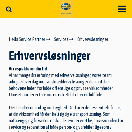
Hella Service Partner
Services
Erhvervsløsninger
Erhvervsløsninger
Vi respekterer din tid
Vi har mange års erfaring med erhvervsløsninger, vores team
arbejder hver dag med at skræddersy løsninger, der matcher
behovene inden for både offentlige og private virksomheder.
Uanset om der er tale om en enkelt bil eller en bilflåde.
Det handler om tid og om tryghed. Derfor er det essentielt for os,
at din virksomhed får den helt rigtige transportløsning. Som
uafhængig og fri værkstedskæde leverer vi et højt niveau inden for
service og reparation af både person- og varebiler, ligesom vi