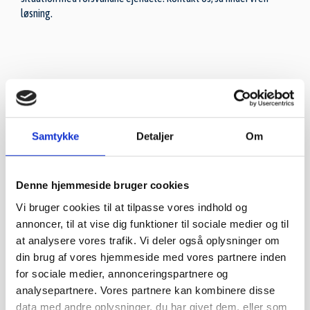
løsning.
Find dit lokale autoværksted
Leder du efter et pålideligt autoværksted i nærheden? Klik på din
Samtykke
Detaljer
Om
by og find det nærmeste værksted.
Autoværksted København
Denne hjemmeside bruger cookies
Vi bruger cookies til at tilpasse vores indhold og
annoncer, til at vise dig funktioner til sociale medier og til
at analysere vores trafik. Vi deler også oplysninger om
Autoværksted Aarhus
din brug af vores hjemmeside med vores partnere inden
for sociale medier, annonceringspartnere og
analysepartnere. Vores partnere kan kombinere disse
Autoværksted Odense
data med andre oplysninger, du har givet dem, eller som