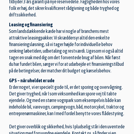
tilbyder 3 års garanti på nye reservedele. Fagligheden hos vores
folk er høj, det sikrer kvalificeret rådgivning og både tryghed og
driftssikkerhed.
Leasing og finansiering
Som landsdækkende kæde har vi nogle af branchens mest
attraktive leasingpakker. Vi skræddersyr altid den enkelte
finansieringsløsning, så vi tager højde for individuelle behov
omkring løbetiden, udbetaling og restværdi. Ligesom vi også altid
tager en snak med dig om det forventede brug af bilen. Når først
du har fundet bilen, sørger vi for at udarbejde et finansieringstilbud
på de betingelser, der matcher dit budget og kørselsbehov.
GPS – når uheldet er ude
Er der noget, vi er specielt gode til, er det sporing og overvågning.
Det giver tryghed, når I som virksomhed kan spore vej til tabte
ejendele. Og med en større vognpark som eksempelvis både kan
indeholde bil, varevogn, campingvogn, båd, motorcykel, traktor og
entreprenørmaskiner, kan I med fordel benytte vores flådestyring.
Det giver overblik og sikkerhed, hvis I pludselig står i den uventede
situation med forsvundne ejendele. Kontakt os, så finder vi en