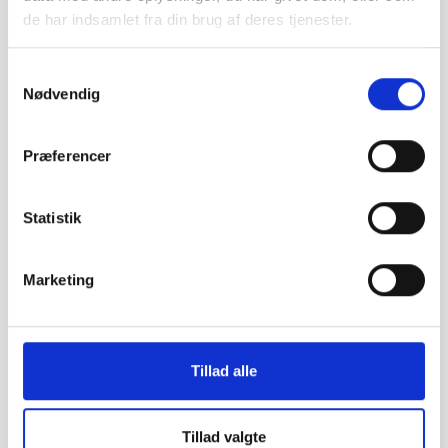
de har indsamlet fra din brug af deres tjenester.
Autoværksted Aalborg
Samtykkevalg
Nødvendig
Præferencer
Autoværksted Esbjerg
Statistik
Autoværksted Randers
Marketing
Autoværksted Kolding
Tillad alle
Autoværksted Horsens
Tillad valgte