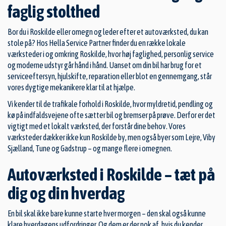
faglig stolthed
Bor du i Roskilde eller omegn og leder efter et autoværksted, du kan
stole på? Hos Hella Service Partner finder du en række lokale
værksteder i og omkring Roskilde, hvor høj faglighed, personlig service
og moderne udstyr går hånd i hånd. Uanset om din bil har brug for et
serviceeftersyn, hjulskifte, reparation eller blot en gennemgang, står
vores dygtige mekanikere klar til at hjælpe.
Vi kender til de trafikale forhold i Roskilde, hvor myldretid, pendling og
kø på indfaldsvejene ofte sætter bil og bremser på prøve. Derfor er det
vigtigt med et lokalt værksted, der forstår dine behov. Vores
værksteder dækker ikke kun Roskilde by, men også byer som Lejre, Viby
Sjælland, Tune og Gadstrup – og mange flere i omegnen.
Autoværksted i Roskilde – tæt på
dig og din hverdag
En bil skal ikke bare kunne starte hver morgen – den skal også kunne
klare hverdagens udfordringer. Og dem er der nok af, hvis du kender