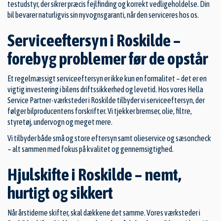
testudstyr, der sikrer præcis fejlfinding og korrekt vedligeholdelse. Din
bil bevarer naturligvis sin nyvognsgaranti, når den serviceres hos os.
Serviceeftersyn i Roskilde –
forebyg problemer før de opstår
Et regelmæssigt serviceeftersyn er ikke kun en formalitet – det er en
vigtig investering i bilens driftssikkerhed og levetid. Hos vores Hella
Service Partner-værksteder i Roskilde tilbyder vi serviceeftersyn, der
følger bilproducentens forskrifter. Vi tjekker bremser, olie, filtre,
styretøj, undervogn og meget mere.
Vi tilbyder både små og store eftersyn samt olieservice og sæsoncheck
– alt sammen med fokus på kvalitet og gennemsigtighed.
Hjulskifte i Roskilde – nemt,
hurtigt og sikkert
Når årstiderne skifter, skal dækkene det samme. Vores værksteder i