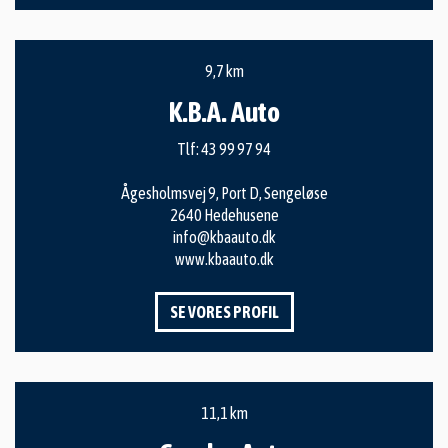
9,7 km
K.B.A. Auto
Tlf:
43 99 97 94
Ågesholmsvej 9, Port D, Sengeløse
2640 Hedehusene
info@kbaauto.dk
www.kbaauto.dk
SE VORES PROFIL
11,1 km