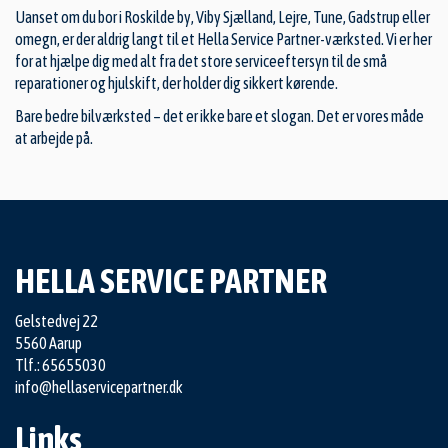
Uanset om du bor i Roskilde by, Viby Sjælland, Lejre, Tune, Gadstrup eller
omegn, er der aldrig langt til et Hella Service Partner-værksted. Vi er her
for at hjælpe dig med alt fra det store serviceeftersyn til de små
reparationer og hjulskift, der holder dig sikkert kørende.
Bare bedre bilværksted – det er ikke bare et slogan. Det er vores måde
at arbejde på.
HELLA SERVICE PARTNER
Gelstedvej 22
5560 Aarup
Tlf.: 65655030
info@hellaservicepartner.dk
Links