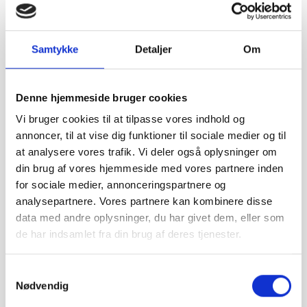
www.jmk-biler.dk
SE VORES PROFIL
Samtykke
Detaljer
Om
Denne hjemmeside bruger cookies
Vi bruger cookies til at tilpasse vores indhold og
annoncer, til at vise dig funktioner til sociale medier og til
15,3 km
at analysere vores trafik. Vi deler også oplysninger om
din brug af vores hjemmeside med vores partnere inden
OK Bilservice ApS
for sociale medier, annonceringspartnere og
analysepartnere. Vores partnere kan kombinere disse
Tlf:
27 89 97 79
data med andre oplysninger, du har givet dem, eller som
Solrødstrandvej 154
de har indsamlet fra din brug af deres tjenester.
2680 Solrød Strand
info@okbilservice.dk
Samtykkevalg
www.okbilservice.dk
Nødvendig