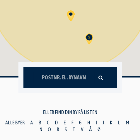
2
ELLER FIND DIN BY PÅ LISTEN
ALLE BYER
A
B
C
D
E
F
G
H
I
J
K
L
M
N
O
R
S
T
V
Å
Ø