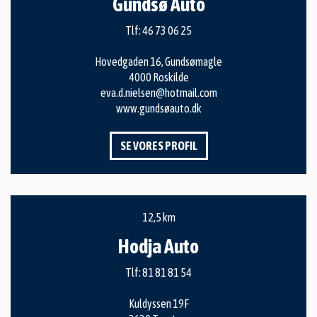
Gundsø Auto
Tlf:
46 73 06 25
Hovedgaden 16, Gundsømagle
4000 Roskilde
eva.d.nielsen@hotmail.com
www.gundsøauto.dk
SE VORES PROFIL
12,5 km
Hodja Auto
Tlf:
81 81 81 54
Kuldyssen 19F