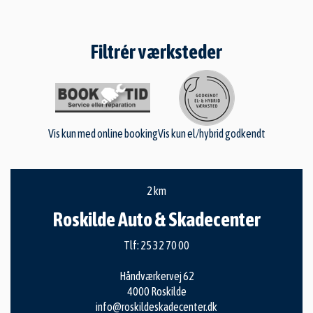
Filtrér værksteder
Vis kun med online booking
Vis kun el/hybrid godkendt
2 km
Roskilde Auto & Skadecenter
Tlf:
25 32 70 00
Håndværkervej 62
4000 Roskilde
info@roskildeskadecenter.dk