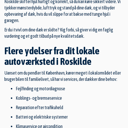
Roskilde skifter hjul hurtigt og korrekt, så du kan køre sikkert videre. Vi
tjekker mønsterdybde, lufttryk og stand på dine dæk, og vi tilbyder
opbevaring af dæk, hvis du vil slippe for at bakse med tunge hjul i
garagen.
Er du i tvivl om dine dæk er slidte? Kig forbi, så giver vi dig en faglig
vurdering og et godt tilbud på nye kvalitetsdæk.
Flere ydelser fra dit lokale
autoværksted i Roskilde
Uanset om du pendler til København, kører meget i lokalområdet eller
bruger bilen til familielivet, så har vi services, der dækker dine behov:
Fejlfinding og motordiagnose
Koblings- og bremseservice
Reparation efter trafikuheld
Batteri og elektriske systemer
Klimaservice og aircondition