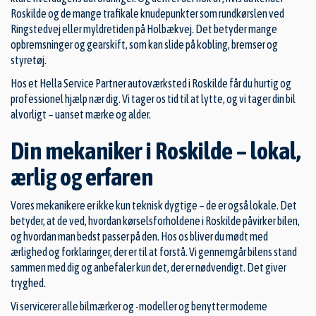
Roskilde og de mange trafikale knudepunkter som rundkørslen ved
Ringstedvej eller myldretiden på Holbækvej. Det betyder mange
opbremsninger og gearskift, som kan slide på kobling, bremser og
styretøj.
Hos et Hella Service Partner autoværksted i Roskilde får du hurtig og
professionel hjælp nær dig. Vi tager os tid til at lytte, og vi tager din bil
alvorligt – uanset mærke og alder.
Din mekaniker i Roskilde – lokal,
ærlig og erfaren
Vores mekanikere er ikke kun teknisk dygtige – de er også lokale. Det
betyder, at de ved, hvordan kørselsforholdene i Roskilde påvirker bilen,
og hvordan man bedst passer på den. Hos os bliver du mødt med
ærlighed og forklaringer, der er til at forstå. Vi gennemgår bilens stand
sammen med dig og anbefaler kun det, der er nødvendigt. Det giver
tryghed.
Vi servicerer alle bilmærker og -modeller og benytter moderne