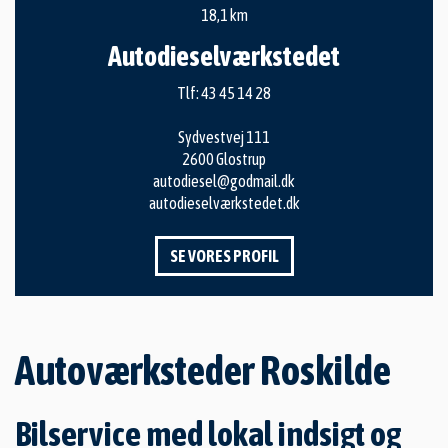
18,1 km
Autodieselværkstedet
Tlf:
43 45 14 28
Sydvestvej 111
2600 Glostrup
autodiesel@godmail.dk
autodieselværkstedet.dk
SE VORES PROFIL
Autoværksteder Roskilde
Bilservice med lokal indsigt og