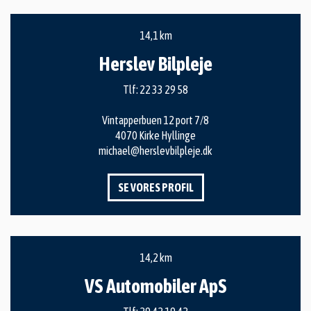
14,1 km
Herslev Bilpleje
Tlf:
22 33 29 58
Vintapperbuen 12 port 7/8
4070 Kirke Hyllinge
michael@herslevbilpleje.dk
SE VORES PROFIL
14,2 km
VS Automobiler ApS