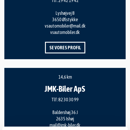
Tlf:
29 42 19 42
Lyshøjvej 8
3650 Ølstykke
vsautomobiler@mail.dk
vsautomobiler.dk
SE VORES PROFIL
14,6 km
JMK-Biler ApS
Tlf:
82 30 30 99
Baldershøj 36 J
2635 Ishøj
mail@jmk-biler.dk