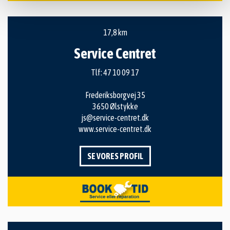
17,8 km
Service Centret
Tlf:
47 10 09 17
Frederiksborgvej 35
3650 Ølstykke
js@service-centret.dk
www.service-centret.dk
SE VORES PROFIL