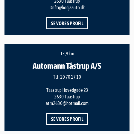
2630 Taastrup
Drift@hodjaauto.dk
SE VORES PROFIL
13,9 km
Automann Tåstrup A/S
Tlf:
20 70 17 10
Taastrup Hovedgade 23
2630 Taastrup
atm2630@hotmail.com
SE VORES PROFIL