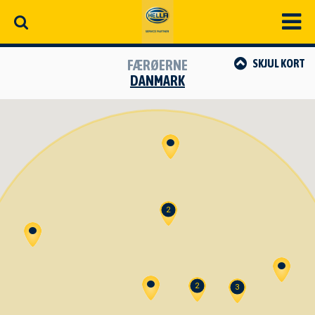
FÆRØERNE
SKJUL
KORT
DANMARK
2
2
3