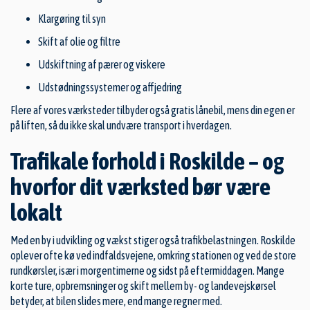
Klargøring til syn
Skift af olie og filtre
Udskiftning af pærer og viskere
Udstødningssystemer og affjedring
Flere af vores værksteder tilbyder også gratis lånebil, mens din egen er
på liften, så du ikke skal undvære transport i hverdagen.
Trafikale forhold i Roskilde – og
hvorfor dit værksted bør være
lokalt
Med en by i udvikling og vækst stiger også trafikbelastningen. Roskilde
oplever ofte kø ved indfaldsvejene, omkring stationen og ved de store
rundkørsler, især i morgentimerne og sidst på eftermiddagen. Mange
korte ture, opbremsninger og skift mellem by- og landevejskørsel
betyder, at bilen slides mere, end mange regner med.