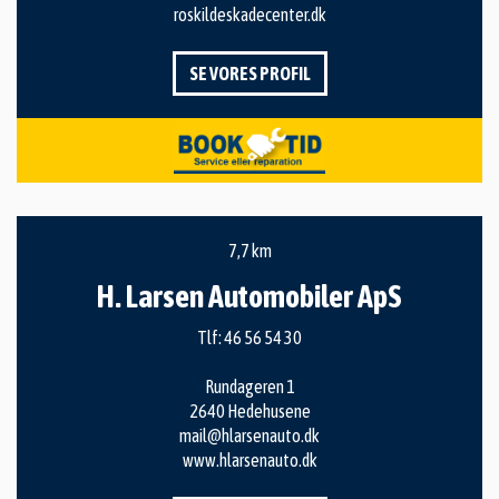
roskildeskadecenter.dk
SE VORES PROFIL
7,7 km
H. Larsen Automobiler ApS
Tlf:
46 56 54 30
Rundageren 1
2640 Hedehusene
mail@hlarsenauto.dk
www.hlarsenauto.dk