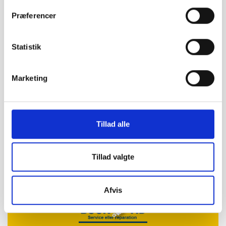
SE VORES PROFIL
Præferencer
Statistik
16,7 km
PJ Auto A/S
Marketing
Tlf:
56 16 97 44
Værkstedsvej 22
Tillad alle
4600 Køge
ronnie@pj-biler.dk
www.pj-auto.dk
Tillad valgte
SE VORES PROFIL
Afvis