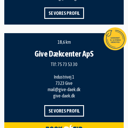
SE VORES PROFIL
18,6 km
Give Dækcenter ApS
Tlf:
75 73 53 30
Industrivej 1
7323 Give
mail@give-daek.dk
give-daek.dk
SE VORES PROFIL