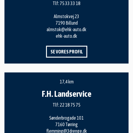
Tlf:
75 33 33 18
Almstokvej 23
7190 Billund
almstok@ehk-auto.dk
ehk-auto.dk
SE VORES PROFIL
17,4 km
F.H. Landservice
Tlf:
22 18 75 75
Sønderbrogade 101
7160 Tørring
flemming@3drenge.dk