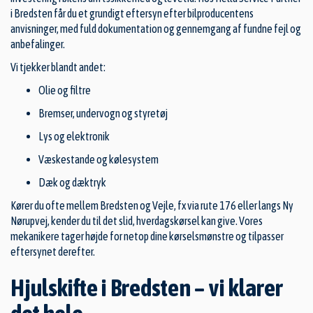
i Bredsten får du et grundigt eftersyn efter bilproducentens
anvisninger, med fuld dokumentation og gennemgang af fundne fejl og
anbefalinger.
Vi tjekker blandt andet:
Olie og filtre
Bremser, undervogn og styretøj
Lys og elektronik
Væskestande og kølesystem
Dæk og dæktryk
Kører du ofte mellem Bredsten og Vejle, fx via rute 176 eller langs Ny
Nørupvej, kender du til det slid, hverdagskørsel kan give. Vores
mekanikere tager højde for netop dine kørselsmønstre og tilpasser
eftersynet derefter.
Hjulskifte i Bredsten – vi klarer