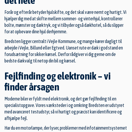
det hele
Forår og efterår betyder hjulskifte, og det skal være nemt og hurtigt. Vi
hjælper dig med at skifte mellem sommer- og vinterhjul, kontrollerer
bolte, mønster og dæktryk, og vi tilbyder også dækhotel, så du slipper
for at opbevare dine hjul derhjemme.
Bredsten ligger centralt i Vejle Kommune, og mange kører dagligt til
arbejde i Vejle, Billund eller Egtved. Uanset rute er dæk i god stand en
forudsætning for sikker kørsel. Derfor rådgiver vi dig gerne om de
bedste dækvalg til netop din bil og kørsel.
Fejlfinding og elektronik – vi
finder årsagen
Moderne biler er fyldt med elektronik, og det gør fejlfinding til en
specialistopgave. Vores værksteder i og omkring Bredsten er udstyret
med avanceret testudstyr, så vi hurtigt og præcist kan identificere og
afhjælpe fejl.
Har du en motorlampe, der lyser, problemer med infotainmentsystemet