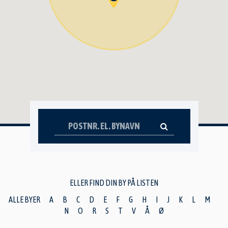
ELLER FIND DIN BY PÅ LISTEN
ALLE BYER
A
B
C
D
E
F
G
H
I
J
K
L
M
N
O
R
S
T
V
Å
Ø