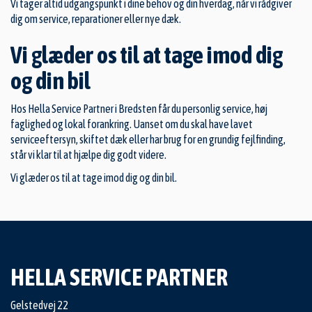
Vi tager altid udgangspunkt i dine behov og din hverdag, når vi rådgiver
dig om service, reparationer eller nye dæk.
Vi glæder os til at tage imod dig
og din bil
Hos Hella Service Partner i Bredsten får du personlig service, høj
faglighed og lokal forankring. Uanset om du skal have lavet
serviceeftersyn, skiftet dæk eller har brug for en grundig fejlfinding,
står vi klar til at hjælpe dig godt videre.
Vi glæder os til at tage imod dig og din bil.
HELLA SERVICE PARTNER
Gelstedvej 22