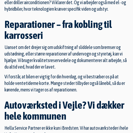
eller driller airconditionen? Vi klarer det. Og vi arbejder også med el- og
hybridbiler, hvor teknologien kræver specifik viden og udstyr.
Reparationer – fra kobling til
karrosseri
Uanset om det drejer sig om udskiftning af sliddele som bremser og
udstødning, eller større reparationer af undervogn og styretøj, kan vi
hjælpe. Vi bruger kvalitetsreservedele og dokumenterer alt arbejde, så
du altid ved, hvad der er lavet.
Vi forstår, at bilen er vigtig for din hverdag, og vi bestræber os på at
holde ventetiderne korte. Mange steder tilbyder også lånebil, så du er
kørende, mens vi tager os af reparationen.
Autoværksted i Vejle? Vi dækker
hele kommunen
Hella Service Partner er ikke kun i Bredsten. Vi har
autoværksteder i hele