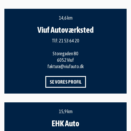
14,6 km
Viuf Autoværksted
Tlf:
21 53 64 20
Storegaden 80
6052 Viuf
faktura@viufauto.dk
SE VORES PROFIL
15,9 km
EHK Auto