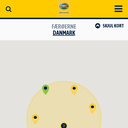
FÆRØERNE
SKJUL
KORT
DANMARK
3