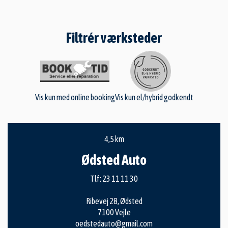
Filtrér værksteder
Vis kun med online booking
Vis kun el/hybrid godkendt
4,5 km
Ødsted Auto
Tlf:
23 11 11 30
Ribevej 28, Ødsted
7100 Vejle
oedstedauto@gmail.com