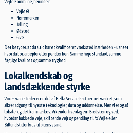
Vejle Kommune
, herunder:
Vejle Ø
Nørremarken
Jelling
Ødsted
Give
Det betyder, at du altid har et kvalificeret værksted i nærheden – uanset
hvor du bor, arbejder eller pendler hen. Samme høje standard, samme
faglige kvalitet og samme tryghed.
Lokalkendskab og
landsdækkende styrke
Vores værksteder er en del af Hella Service Partner-netværket, som
sikrer adgang til nyeste teknologier, data og uddannelse. Men vi er også
lokale, og det kan mærkes. Vi kender hverdagen i Bredsten og ved,
hvordan bakkede veje, skiftende vejr og pendling til fx Vejle eller
Billund stiller krav til bilens stand.