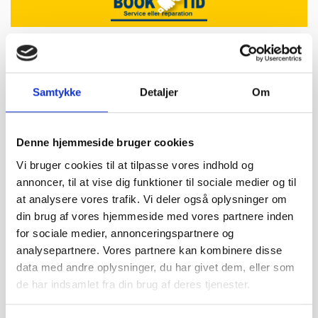
19,2 km
Samtykke
Detaljer
Om
Assendrup Auto
Tlf:
75 89 55 22
Denne hjemmeside bruger cookies
Assendrup Nørremark 129
Vi bruger cookies til at tilpasse vores indhold og
7120 Vejle Øst
annoncer, til at vise dig funktioner til sociale medier og til
assendrupauto@mail.dk
at analysere vores trafik. Vi deler også oplysninger om
din brug af vores hjemmeside med vores partnere inden
SE VORES PROFIL
for sociale medier, annonceringspartnere og
analysepartnere. Vores partnere kan kombinere disse
data med andre oplysninger, du har givet dem, eller som
de har indsamlet fra din brug af deres tjenester.
Autoværksted Bredsten