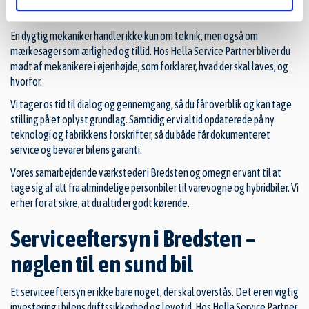
grundig, lokal og engageret
En dygtig mekaniker handler ikke kun om teknik, men også om
mærkesager som ærlighed og tillid. Hos Hella Service Partner bliver du
mødt af mekanikere i øjenhøjde, som forklarer, hvad der skal laves, og
hvorfor.
Vi tager os tid til dialog og gennemgang, så du får overblik og kan tage
stilling på et oplyst grundlag. Samtidig er vi altid opdaterede på ny
teknologi og fabrikkens forskrifter, så du både får dokumenteret
service og bevarer bilens garanti.
Vores samarbejdende værksteder i Bredsten og omegn er vant til at
tage sig af alt fra almindelige personbiler til varevogne og hybridbiler. Vi
er her for at sikre, at du altid er godt kørende.
Serviceeftersyn i Bredsten –
nøglen til en sund bil
Et serviceeftersyn er ikke bare noget, der skal overstås. Det er en vigtig
investering i bilens driftssikkerhed og levetid. Hos Hella Service Partner