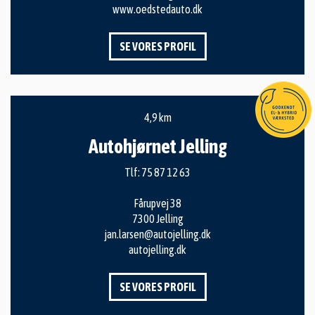
www.oedstedauto.dk
SE VORES PROFIL
4,9 km
Autohjørnet Jelling
Tlf:
75 87 12 63
Fårupvej 38
7300 Jelling
jan.larsen@autojelling.dk
autojelling.dk
SE VORES PROFIL