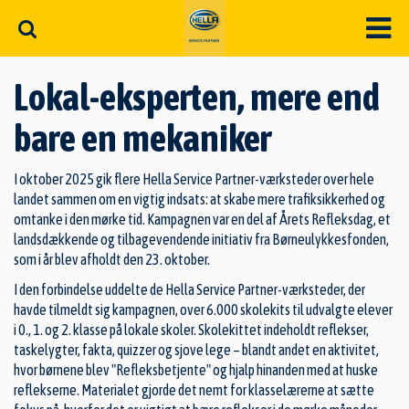
Lokal-eksperten, mere end
bare en mekaniker
I oktober 2025 gik flere Hella Service Partner-værksteder over hele
landet sammen om en vigtig indsats: at skabe mere trafiksikkerhed og
omtanke i den mørke tid. Kampagnen var en del af Årets Refleksdag, et
landsdækkende og tilbagevendende initiativ fra Børneulykkesfonden,
som i år blev afholdt den 23. oktober.
I den forbindelse uddelte de Hella Service Partner-værksteder, der
havde tilmeldt sig kampagnen, over 6.000 skolekits til udvalgte elever
i 0., 1. og 2. klasse på lokale skoler. Skolekittet indeholdt reflekser,
taskelygter, fakta, quizzer og sjove lege – blandt andet en aktivitet,
hvor børnene blev "Refleksbetjente" og hjalp hinanden med at huske
reflekserne. Materialet gjorde det nemt for klasselærerne at sætte