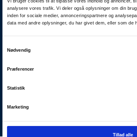
Vi bruger cookies til at tilpasse vores indhold og annoncer, til 
Links
analysere vores trafik. Vi deler også oplysninger om din br
inden for sociale medier, annonceringspartnere og analysepa
Book tid
data med andre oplysninger, du har givet dem, eller som de ha
Ledige stillinger
FAQ
Services
Samtykkevalg
Bilsalg
Nødvendig
Lokal eksperten
Kontakt kædekontoret
By links
Præferencer
Sociale medier
Statistik
Marketing
Privatlivspolitik
Cookiepolitik
Udviklet af
seek4cars.net
Tillad alle