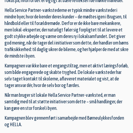
fokus på, hvorfor det er vigtigt at bære reflekser i de mørke måneder.
Hella Service Partner-værkstederne er typisk mindre værksteder i
mindre byer, hvor de kender deres kunder – de mødtes igen i Brugsen, til
håndbold eller til forældremøde. Derfor er de ikke bare mekanikere,
men lokal-eksperter, der naturligt føler sig forpligtet til at levere et
godt stykke arbejde og værne om deres ry i lokalsamfundet. Det giver
god mening, når de tager del i initiativer som dette, der handler om børns
trafiksikkerhed: til daglig sikrer de bilerne, og her hjælper de med at sikre
de mindste i byen.
Kampagnen var ikke bare et engangstiltag, men et aktivt læringsforløb,
som både engagerede og skabte tryghed. De lokale værksteder har
selv taget kontakt til skolerne, afleveret materialet og vist, at de
tager ansvar dér, hvor de selv bor og færdes.
Når man bruger sit lokale Hella Service Partner-værksted, er man
samtidig med til at støtte initiativer som dette – små handlinger, der
kan gøre en stor forskel i byen.
Kampagnen blev gennemført i samarbejde med Børneulykkesfonden
og HELLA.