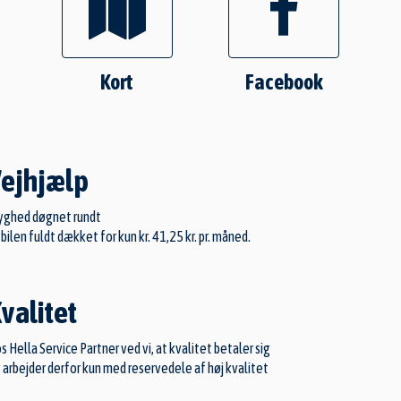
Kort
Facebook
ejhjælp
yghed døgnet rundt
 bilen fuldt dækket for kun kr. 41,25 kr. pr. måned.
valitet
s Hella Service Partner ved vi, at kvalitet betaler sig
 arbejder derfor kun med reservedele af høj kvalitet