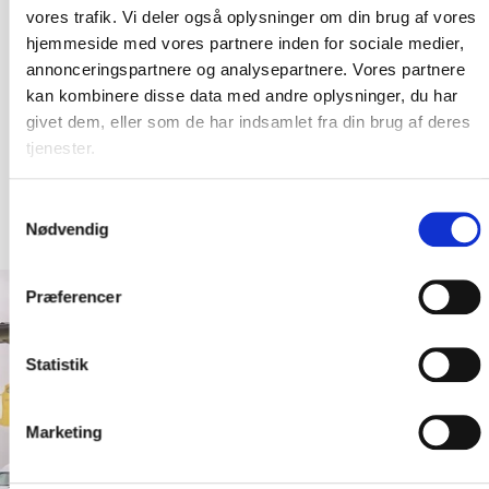
vores trafik. Vi deler også oplysninger om din brug af vores
Åbningstider værksted
hjemmeside med vores partnere inden for sociale medier,
annonceringspartnere og analysepartnere. Vores partnere
kan kombinere disse data med andre oplysninger, du har
Mandag: 07.00-17.00
Tirsdag: 07.00-17.00
givet dem, eller som de har indsamlet fra din brug af deres
Onsdag: 07.00-17.00
tjenester.
Torsdag: 07.00-17.00
Fredag: 07.00-14.30
Samtykkevalg
Nødvendig
Præferencer
Statistik
Marketing