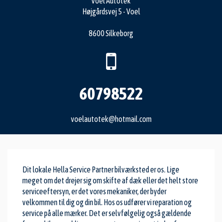
Voel Autotek
Højgårdsvej 5 - Voel
8600 Silkeborg
60798522
voelautotek@hotmail.com
Dit lokale Hella Service Partner bilværksted er os. Lige
meget om det drejer sig om skifte af dæk eller det helt store
serviceeftersyn, er det vores mekaniker, der byder
velkommen til dig og din bil. Hos os udfører vi reparation og
service på alle mærker. Det er selvfølgelig også gældende