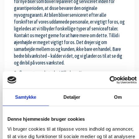
for nye biler som bliver repareret og serviceret inden for
garantiperioden, at disse bevarer den originale
nyvognsgaranti. At bilen bliver serviceret efter alle
forskrifter af vores uddannede personale, er vigtigt for os, og
ligeledes at vi tilbyder forskellige typer af serviceaftaler.
Kontakt os meget gerne for at høre mere om dette. Tillid i
øjenhøjde er meget vigtigt for os. Det drejer sig om
samarbejde mellem os og kunden, ikke bare en handel. Bare
bedre bilværksted – kalder vi det, og vi glæder os til at se dig
og din bil på vores værksted.
Se flere
autoværksteder i Silkeborg
Kommune.
Samtykke
Detaljer
Om
Denne hjemmeside bruger cookies
Vi bruger cookies til at tilpasse vores indhold og annoncer,
til at vise dig funktioner til sociale medier og til at analysere