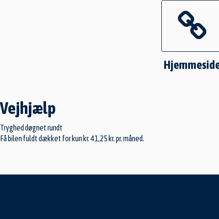
Hjemmesid
Vejhjælp
Tryghed døgnet rundt
Få bilen fuldt dækket for kun kr. 41,25 kr. pr. måned.