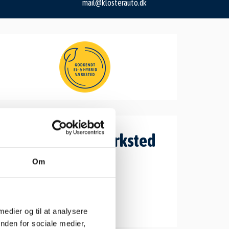
mail@klosterauto.dk
Åbningstider værksted
Mandag: 7.00-16.00
Om
Tirsdag: 7.00-16.00
Onsdag: 7.00-16.00
Torsdag: 7.00-16.00
Fredag: 7.00-13.00
 medier og til at analysere
nden for sociale medier,