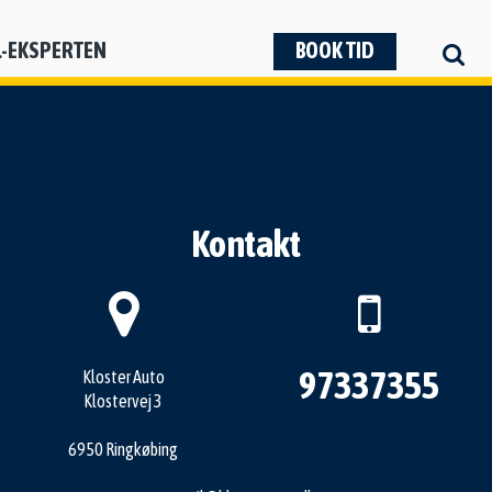
L-EKSPERTEN
BOOK TID
Kontakt
97337355
Kloster Auto
Klostervej 3
6950 Ringkøbing