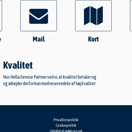
e
Mail
Kort
Kvalitet
Hos Hella Service Partner ved vi, at kvalitet betaler sig
og arbejder derfor kun med reservedele af høj kvalitet
Privatlivspolitik
Cookiepolitik
Udviklet af
seek4cars.net