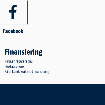
Facebook
Finansiering
Få bilen repareret nu
- betal senere.
Få et kundekort med finansiering