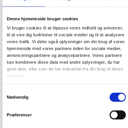
passer vi godt på din bil, autocamper eller din Campingvogn og
vores Personale er veluddannede mekanikere, vi er altid i
øjenhøjde med kunderne. Det er afgørende er at du som
Denne hjemmeside bruger cookies
kunde føler dig i gode hænder og godt behandlet. For os er
det ikke bare en handel med en kunde, men et samarbejde, og
Vi bruger cookies til at tilpasse vores indhold og annoncer,
husk, vi sælger og skaffer alt i udstyr til campinglivet Kontakt
til at vise dig funktioner til sociale medier og til at analysere
os gerne for mere information eller kik ind.
vores trafik. Vi deler også oplysninger om din brug af vores
hjemmeside med vores partnere inden for sociale medier,
annonceringspartnere og analysepartnere. Vores partnere
kan kombinere disse data med andre oplysninger, du har
givet dem, eller som de har indsamlet fra din brug af deres
tjenester.
Samtykkevalg
Nødvendig
Præferencer