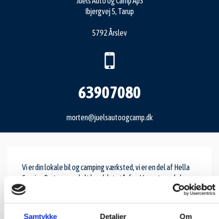
Juels Auto og Camp ApS
Ibjergvej 5, Tarup
5792 Årslev
63907080
morten@juelsautoogcamp.dk
Vi er din lokale bil og camping værksted, vi er en del af Hella
Service Partner, med alt hvad det står for. Uanset om du bare
skal have lavet serviceeftersyn, eller bremserne har brug for
den helt store tur, eller om campingvognen skal gas testes
eller klargøres, så bliver du altid taget vel imod hos os. Vi
Samtykke
Detaljer
Om