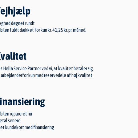
ejhjælp
yghed døgnet rundt
 bilen fuldt dækket for kun kr. 41,25 kr. pr. måned.
valitet
s Hella Service Partner ved vi, at kvalitet betaler sig
 arbejder derfor kun med reservedele af høj kvalitet
inansiering
 bilen repareret nu
betal senere.
 et kundekort med finansiering