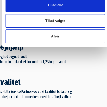
Tillad alle
Mail
Kort
Tillad valgte
Afvis
ejhjælp
yghed døgnet rundt
 bilen fuldt dækket for kun kr. 41,25 kr. pr. måned.
valitet
s Hella Service Partner ved vi, at kvalitet betaler sig
 arbejder derfor kun med reservedele af høj kvalitet