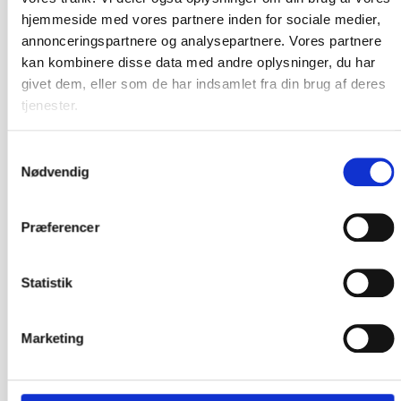
hjemmeside med vores partnere inden for sociale medier,
annonceringspartnere og analysepartnere. Vores partnere
Åbningstider værksted
kan kombinere disse data med andre oplysninger, du har
givet dem, eller som de har indsamlet fra din brug af deres
Mandag: 07.00 - 16.30
tjenester.
Tirsdag: 07.00 - 16.30
Onsdag: 07.00 - 16.30
Samtykkevalg
Torsdag: 07.00 - 16.30
Nødvendig
Fredag: 07.00 - 14.00
Lørdag: Lukket
Søndag: Lukket
Præferencer
Statistik
Flere muligheder
Marketing