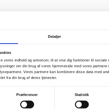
set om det drejer sig om skifte af dæk eller et stort
en til dig og din bil. Hos os udfører vi både service og
Detaljer
så nye biler som repareres og serviceres inden for
ksgaranti. At bilen bliver serviceret efter alle principper af vores
es at vi tilbyder forskellige typer af serviceløsninger. Tag
ookies
te. Tillid i øjenhøjde er meget vigtigt for os. Der er tale om
re bedre bilværksted – kalder vi det, og vi ser frem til at se dig
se vores indhold og annoncer, til at vise dig funktioner til sociale
oplysninger om din brug af vores hjemmeside med vores partnere i
ysepartnere. Vores partnere kan kombinere disse data med andr
et fra din brug af deres tjenester.
Præferencer
Statistik