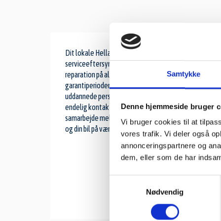
Dit lokale Hella Service Partner bilværksted er os. Uan
serviceeftersyn, er det en mekaniker, der byder velkomm
Samtykke
reparation på alle bilmærker. Det gælder naturligvis og
garantiperioden, at disse beholder den oprindelige fabri
uddannede personale, lægger vi stor vægt på, og ligeled
Denne hjemmeside bruger c
endelig kontakt til os for at få mere information om det
samarbejde mellem os og kunden, ikke blot en handel. Ba
Vi bruger cookies til at tilpas
og din bil på værkstedet.
vores trafik. Vi deler også 
annonceringspartnere og anal
dem, eller som de har indsaml
Samtykkevalg
Nødvendig