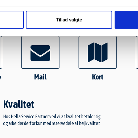
Flere muligheder
Tillad valgte
e
Mail
Kort
Kvalitet
Hos Hella Service Partner ved vi, at kvalitet betaler sig
og arbejder derfor kun med reservedele af høj kvalitet