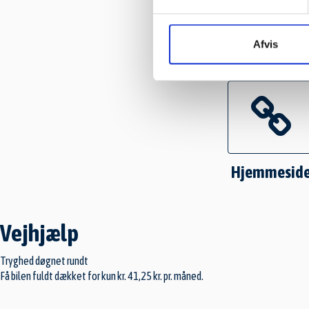
Afvis
Hjemmesid
Vejhjælp
Tryghed døgnet rundt
Få bilen fuldt dækket for kun kr. 41,25 kr. pr. måned.