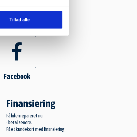
Tillad alle
Facebook
Finansiering
Få bilen repareret nu
- betal senere.
Få et kundekort med finansiering