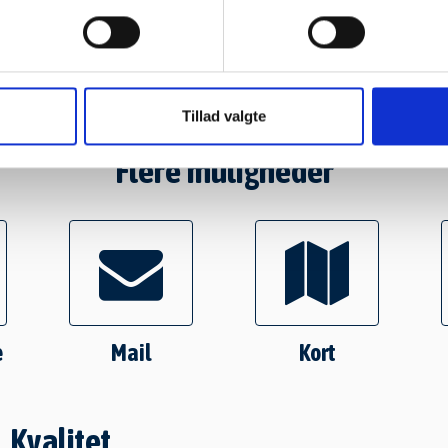
Tillad valgte
Flere muligheder
e
Mail
Kort
Kvalitet