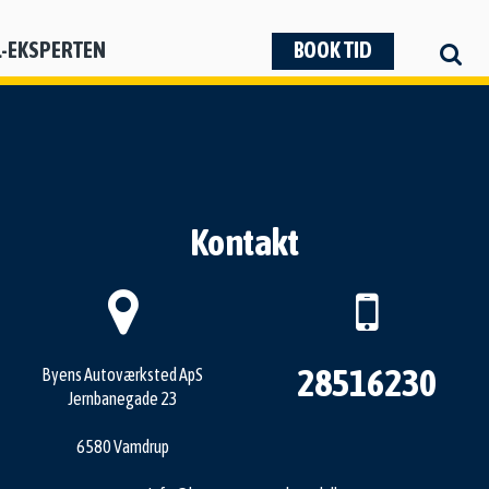
L-EKSPERTEN
BOOK TID
Kontakt
28516230
Byens Autoværksted ApS
Jernbanegade 23
6580 Vamdrup