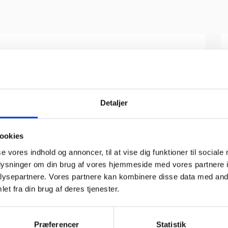
ioritet. Hos os er der aldrig blot tale om en handel men derimod
øjenhøjde med vores kunder og taler så de kan forstå det. Vi
 sikrer at også biler med nyvognsgaranti, fortsat er dækket under
. Alle vores kunder bydes velkommen af en uddannet mekaniker,
top deres bil. Uanset hvad din bil skal have repareret, kan du
Detaljer
os godt af din bil og kan tilbyde dig et bredt udvalg af
os er du altid velkommen – henvend dig for yderligere information.
ookies
se vores indhold og annoncer, til at vise dig funktioner til sociale
oplysninger om din brug af vores hjemmeside med vores partnere i
ysepartnere. Vores partnere kan kombinere disse data med andr
et fra din brug af deres tjenester.
Præferencer
Statistik