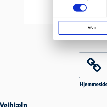
Afvis
Hjemmesid
Vejhjælp