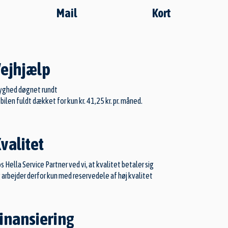
Mail
Kort
ejhjælp
yghed døgnet rundt
 bilen fuldt dækket for kun kr. 41,25 kr. pr. måned.
valitet
s Hella Service Partner ved vi, at kvalitet betaler sig
 arbejder derfor kun med reservedele af høj kvalitet
inansiering