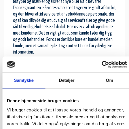
biltyper og mærker og sikrer at nye biler altid bevarer
fabriksgarantien. På vores værksted tager vi os godt af din bil,
og den bliver altid serviceret af veluddannede personale, der
også kan tilbyde dig et udvalg af serviceaftaler og give gode
råd til vedligeholdelse af din bil. Hos os er vi altid i øjenhøjde
med kunderne. Det er vigtigt at du som kunde føler dig tryg
og godt behandlet. For os er det ikke bare en handel med en
kunde, men et samarbejde. Tag kontakt til os for yderligere
information.
Samtykke
Detaljer
Om
Åbningstider værksted
Denne hjemmeside bruger cookies
Mandag: 08:00-16:00
Vi bruger cookies til at tilpasse vores indhold og annoncer,
Tirsdag: 08:00-16:00
til at vise dig funktioner til sociale medier og til at analysere
Onsdag: 08:00-16:00
vores trafik. Vi deler også oplysninger om din brug af vores
Torsdag: 08:00-16:00