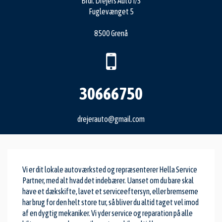
Brdr. Drejers Auto I/S
Fuglevænget 5
8500 Grenå
30666750
drejerauto@gmail.com
Vi er dit lokale autoværksted og repræsenterer Hella Service
Partner, med alt hvad det indebærer. Uanset om du bare skal
have et dækskifte, lavet et serviceeftersyn, eller bremserne
har brug for den helt store tur, så bliver du altid taget vel imod
af en dygtig mekaniker. Vi yder service og reparation på alle