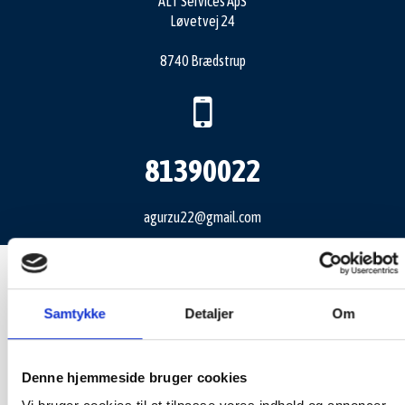
ALT Services ApS
Løvetvej 24
8740 Brædstrup
81390022
agurzu22@gmail.com
Samtykke
Detaljer
Om
Denne hjemmeside bruger cookies