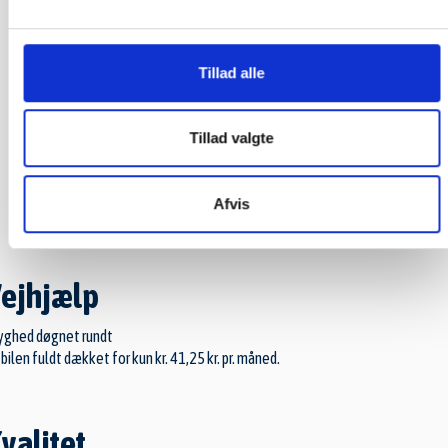
Flere muligheder
Tillad alle
Tillad valgte
Mail
Kort
Afvis
ejhjælp
yghed døgnet rundt
 bilen fuldt dækket for kun kr. 41,25 kr. pr. måned.
valitet