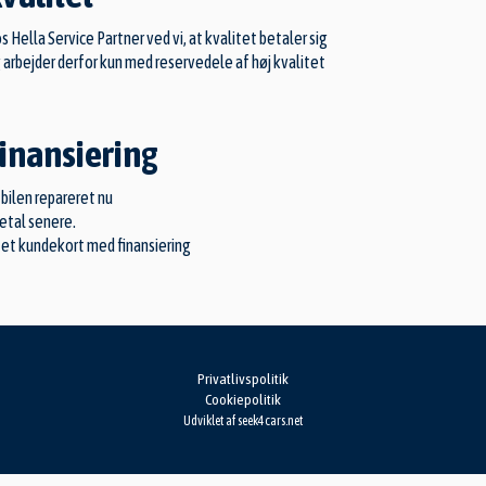
s Hella Service Partner ved vi, at kvalitet betaler sig
 arbejder derfor kun med reservedele af høj kvalitet
inansiering
 bilen repareret nu
betal senere.
 et kundekort med finansiering
Privatlivspolitik
Cookiepolitik
Udviklet af
seek4cars.net