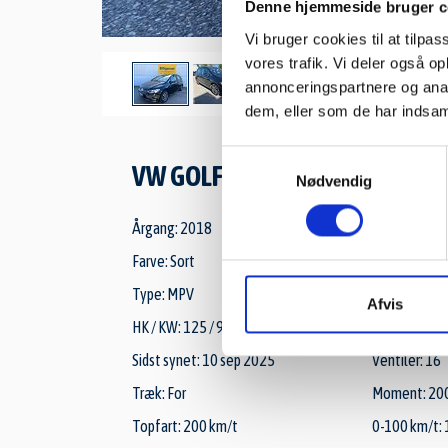
Denne hjemmeside bruger c
Vi bruger cookies til at tilpas
vores trafik. Vi deler også 
annonceringspartnere og anal
dem, eller som de har indsaml
Samtykkevalg
VW GOLF SPORTSVAN TSI 125 
Nødvendig
Årgang: 2018
1. reg: okto
Farve: Sort
Brændstof: 
Type: MPV
Døre: 5
Afvis
HK / KW: 125 / 92
Cylindre: 4
Sidst synet: 10 sep 2025
Ventiler: 16
Træk: For
Moment: 20
Topfart: 200 km/t
0-100 km/t: 