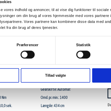
ookies
se vores indhold og annoncer, til at vise dig funktioner til sociale
oplysninger om din brug af vores hjemmeside med vores partnere i
ysepartnere. Vores partnere kan kombinere disse data med andr
et fra din brug af deres tjenester.
HIGHLINE DSG BMT
139.808 KR.
Præferencer
Statistik
ber 2017
Km: 104.000
Benzin
Forbrug: 19,2 km/l
Gear: 7
Tillad valgte
Ccm: 1400
Gearskifte: Automat
0 Nm
Omd. pr. min.: 1400
De
10,0 sek.
Længde: 434 cm