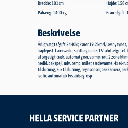
Bredde: 181 cm
Højde: 158 
Påhæng: 1400 kg
Grøn afgift: 
Beskrivelse
Årlig vægtafgift 2440kr, kører 19.2 km/l, lev nysynet,
højdejust. førersæde, splitbagsæde, 16" alufælge, el-
aftageligt træk, automatgear, varme i rat, 2 zone klima,
nedbl. bakspejl, udv. temp. måler, sædevarme, 4x el-rud
tilslutning, aux tilslutning, regnsensor, bakkamera, pa
isofix, automatisk lys, airbag, esp
HELLA SERVICE PARTNER