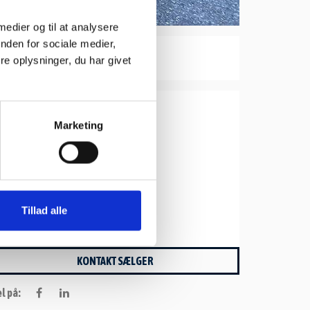
 medier og til at analysere
nden for sociale medier,
e oplysninger, du har givet
Bilhjørnet I/S
Marketing
Bogensevej 413
5270
Odense
Tlf. 32202070
info@bilhjornetodense.dk
Tillad alle
www.bilhjornetodense.dk
KONTAKT SÆLGER
l på: