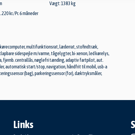
cm
Vægt: 1383 kg
1.220 kr./Pr. 6 måneder
 kørecomputer, multifunktionsrat, læderrat, stofindtræk,
klapbare sidespejle m/varme, tågelygter, bi-xenon, led kørelys,
 fjernb. centrallås, nøglefri tænding, adaptiv fartpilot, aut.
er, automatisk start/stop, navigation, håndfrit til mobil, usb-a
rkeringssensor (bag), parkeringssensor (for), dæktryksmåler,
Links
S