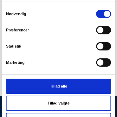
0 km
1.000.000 km
Samtykkevalg
Nødvendig
Præferencer
Statistik
SØG BILER (
X
)
Marketing
1
15
Tillad alle
Tillad valgte