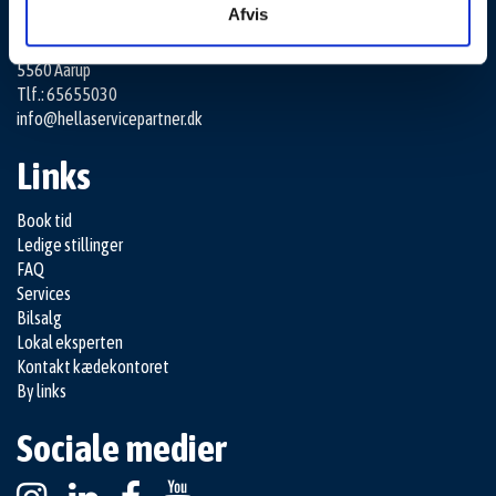
HELLA SERVICE PARTNER
Afvis
Gelstedvej 22
5560 Aarup
Tlf.: 65655030
info@hellaservicepartner.dk
Links
Book tid
Ledige stillinger
FAQ
Services
Bilsalg
Lokal eksperten
Kontakt kædekontoret
By links
Sociale medier