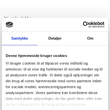
74 matchende biler
Samtykke
Detaljer
Om
Søgemuligheder
Søg
Denne hjemmeside bruger cookies
Vi bruger cookies til at tilpasse vores indhold og
annoncer, til at vise dig funktioner til sociale medier og til
at analysere vores trafik. Vi deler også oplysninger om
din brug af vores hjemmeside med vores partnere inden
for sociale medier, annonceringspartnere og
Pris
analysepartnere. Vores partnere kan kombinere disse
0 kr.
1.000.000 kr.
data med andre oplysninger, du har givet dem, eller som
de har indsamlet fra din brug af deres tjenester.
Km